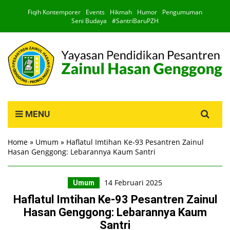
Fiqih Kontemporer
Events
Hikmah
Humor
Pengumuman
Seni Budaya
#SantriBaruPZH
Search
MENU
for:
Home
»
Umum
»
Haflatul Imtihan Ke-93 Pesantren Zainul
Hasan Genggong: Lebarannya Kaum Santri
14 Februari 2025
Umum
Haflatul Imtihan Ke-93 Pesantren Zainul
Hasan Genggong: Lebarannya Kaum
Santri