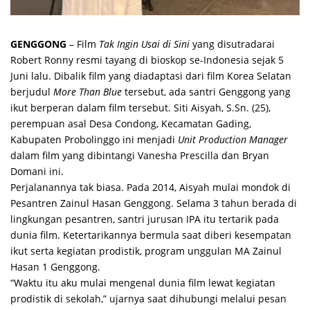
GENGGONG
– Film
Tak Ingin Usai di Sini
yang disutradarai
Robert Ronny resmi tayang di bioskop se-Indonesia sejak 5
Juni lalu. Dibalik film yang diadaptasi dari film Korea Selatan
berjudul
More Than Blue
tersebut, ada santri Genggong yang
ikut berperan dalam film tersebut. Siti Aisyah, S.Sn. (25),
perempuan asal Desa Condong, Kecamatan Gading,
Kabupaten Probolinggo ini menjadi
Unit Production Manager
dalam film yang dibintangi Vanesha Prescilla dan Bryan
Domani ini.
Perjalanannya tak biasa. Pada 2014, Aisyah mulai mondok di
Pesantren Zainul Hasan Genggong. Selama 3 tahun berada di
lingkungan pesantren, santri jurusan IPA itu tertarik pada
dunia film. Ketertarikannya bermula saat diberi kesempatan
ikut serta kegiatan prodistik, program unggulan MA Zainul
Hasan 1 Genggong.
“Waktu itu aku mulai mengenal dunia film lewat kegiatan
prodistik di sekolah,” ujarnya saat dihubungi melalui pesan