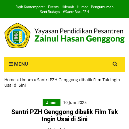
Fiqih Kontemporer
Events
Hikmah
Humor
Pengumuman
Seni Budaya
#SantriBaruPZH
Search
MENU
for:
Home
»
Umum
»
Santri PZH Genggong dibalik Film Tak Ingin
Usai di Sini
10 Juni 2025
Umum
Santri PZH Genggong dibalik Film Tak
Ingin Usai di Sini