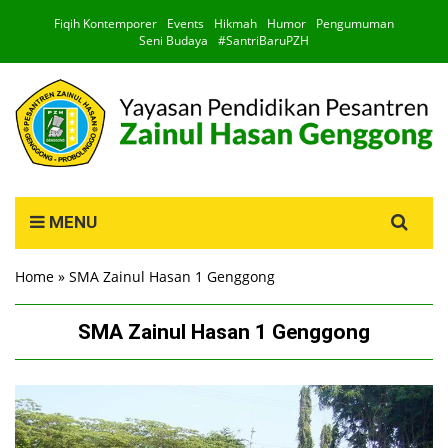
Fiqih Kontemporer
Events
Hikmah
Humor
Pengumuman
Seni Budaya
#SantriBaruPZH
Search
MENU
for:
Home
»
SMA Zainul Hasan 1 Genggong
SMA Zainul Hasan 1 Genggong