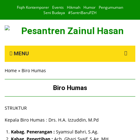
Fiqih Kontemporer
Events
Hikmah
Humor
Pengumuman
Seni Budaya
#SantriBaruPZH
Search
MENU
for:
Home
»
Biro Humas
Biro Humas
STRUKTUR
Kepala Biro Humas : Drs. H.A. Izzuddin, M.Pd
Kabag. Penerangan :
Syamsul Bahri, S.Ag.
Kabag. Penertiban :
Ach. Ghazi Syaif, S.Ag. MH