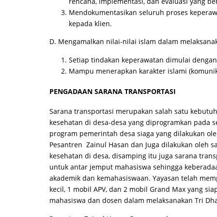
rencana, implementasi, dan evaluasi yang bersif
Mendokumentasikan seluruh proses keperaw
kepada klien.
D. Mengamalkan nilai-nilai islam dalam melaksan
Setiap tindakan keperawatan dimulai denga
Mampu menerapkan karakter islami (komunik
PENGADAAN SARANA TRANSPORTASI
Sarana transportasi merupakan salah satu kebut
kesehatan di desa-desa yang diprogramkan pada s
program pemerintah desa siaga yang dilakukan o
Pesantren Zainul Hasan dan Juga dilakukan oleh s
kesehatan di desa, disamping itu juga sarana transp
untuk antar jemput mahasiswa sehingga keberadaa
akademik dan kemahasiswaan. Yayasan telah mempu
kecil, 1 mobil APV, dan 2 mobil Grand Max yang si
mahasiswa dan dosen dalam melaksanakan Tri Dha