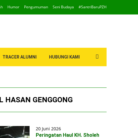
ah
Humor
Pengumuman
Seni Budaya
#SantriBaruPZH
Search
TRACER ALUMNI
HUBUNGI KAMI
for:
UL HASAN GENGGONG
20 Juni 2026
Peringatan Haul KH. Sholeh