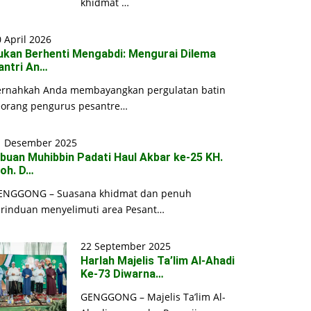
khidmat …
 April 2026
ukan Berhenti Mengabdi: Mengurai Dilema
antri An…
ernahkah Anda membayangkan pergulatan batin
eorang pengurus pesantre…
1 Desember 2025
ibuan Muhibbin Padati Haul Akbar ke-25 KH.
oh. D…
ENGGONG – Suasana khidmat dan penuh
erinduan menyelimuti area Pesant…
22 September 2025
Harlah Majelis Ta’lim Al-Ahadi
Ke-73 Diwarna…
GENGGONG – Majelis Ta’lim Al-