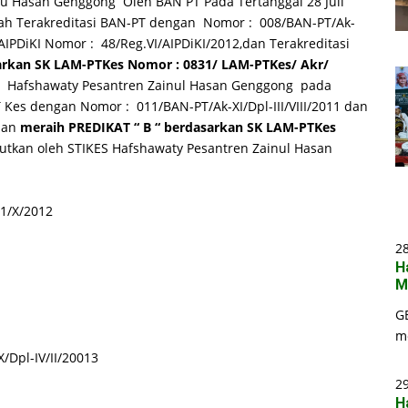
nu Hasan Genggong Oleh BAN PT Pada Tertanggal 28 Juli
h Terakreditasi BAN-PT dengan Nomor : 008/BAN-PT/Ak-
 AIPDiKI Nomor : 48/Reg.VI/AIPDiKI/2012,dan Terakreditasi
arkan SK LAM-PTKes Nomor : 0831/ LAM-PTKes/ Akr/
 Hafshawaty Pesantren Zainul Hasan Genggong pada
T Kes dengan Nomor : 011/BAN-PT/Ak-XI/Dpl-III/VIII/2011 dan
dan
meraih PREDIKAT “ B “ berdasarkan SK LAM-PTKes
utkan oleh STIKES Hafshawaty Pesantren Zainul Hasan
1/X/2012
2
H
M
G
m
/Dpl-IV/II/20013
29
H