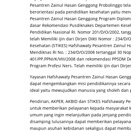
Pesantren Zainul Hasan Genggong Probolinggo t
berorientasi pada pendidikan kesehatan yaitu me
Pesantren Zainul Hasan Genggong Program Diploma 
dasar Rekomendasi Pusdiknakes Departemen Keseha
Pendidikan Nasional RI. Nomor 201/D/O/2002, tang
telah Memiliki ijin dari Dirjen Dikti Nomor : 234/
Kesehatan (STIKES) Hafshawaty Pesantren Zainul Ha
Mendiknas RI No. : 234/D/O/2008 tertanggal 30 Nop
401/PP.PPNI/K/VIII/2008 dan rekomendasi PPSDM Dep
Program Profesi Ners. Telah memiliki ijin dari Dirje
Yayasan Hafshawaty Pesantren Zainul Hasan Gengg
dapat mengembangkan misi pendidikannya secara 
ideal yaitu mewujudkan manusia yang sholeh dan p
Pendirian, AKPER, AKBID dan STIKES Hafshawaty Pe
untuk memberikan pelayanan kepada masyarakat k
umum yang ingin melanjutkan pada jenjang pendid
disamping lulusannya dapat memberikan pelayana
maupun asuhan kebidanan sekaligus dapat memb