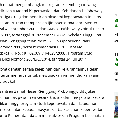
elah dapat mengembangkan program kelembagaan yang
ndirikan Akademi Keperawatan dan Kebidanan Hafshawaty
30
Tiga (D-III) dan pendirian akademi keperawatan ini atas
B
tan RI. Dan memperoleh ijin operasional dari Menteri
S
gal 4 September 2002. dan AKBID Hafshawaty Zainul Hasan
P
D/O/2007, tertanggal 30 Nopember 2007. Sekolah Tinggi Ilmu
s
san Genggong telah memiliki Ijin Operasional dari
ember 2008, serta rekomendasi PPNI Pusat No. :
kes RI No. : KP.02.07/II/4/4629/2008., Program Studi
1
n Dikti Nomor : 265/E/O/2014, tanggal 24 Juli 2014.
R
M
ong dengan segala kelebihan dan kekurangannya telah
G
terus menerus untuk mewujudkan visi pendidikan yang
k
roduktif.
santren Zainul Hasan Genggong Probolinggo ditujukan
omunitas pesantren secara khusus dan masyarakat secara
ikan tinggi program studi keperawatan dan kebidanan,
n kesehatan kepada masyarakat baik asuhan keperawatan
antu Pemerintah dalam mensukseskan Program Kesehatan