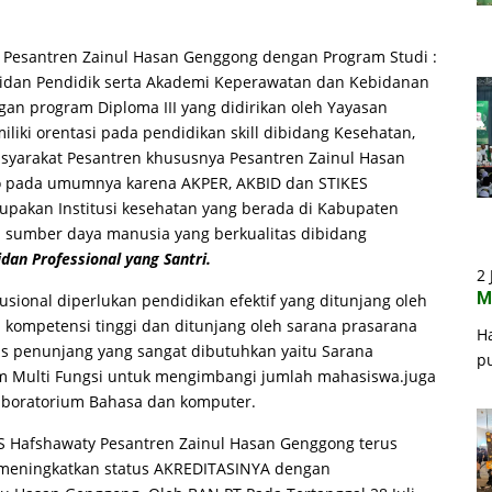
y Pesantren Zainul Hasan Genggong dengan Program Studi :
 Bidan Pendidik serta Akademi Keperawatan dan Kebidanan
n program Diploma III yang didirikan oleh Yayasan
iki orentasi pada pendidikan skill dibidang Kesehatan,
asyarakat Pesantren khususnya Pesantren Zainul Hasan
o pada umumnya karena AKPER, AKBID dan STIKES
pakan Institusi kesehatan yang berada di Kabupaten
sumber daya manusia yang berkualitas dibidang
an Professional yang Santri.
2 
M
sional diperlukan pendidikan efektif yang ditunjang oleh
 kompetensi tinggi dan ditunjang oleh sarana prasarana
H
as penunjang yang sangat dibutuhkan yaitu Sarana
p
m Multi Fungsi untuk mengimbangi jumlah mahasiswa.juga
aboratorium Bahasa dan komputer.
S Hafshawaty Pesantren Zainul Hasan Genggong terus
meningkatkan status AKREDITASINYA dengan