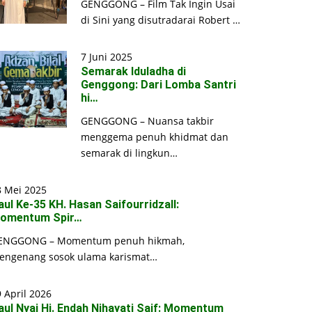
GENGGONG – Film Tak Ingin Usai
di Sini yang disutradarai Robert …
7 Juni 2025
Semarak Iduladha di
Genggong: Dari Lomba Santri
hi…
GENGGONG – Nuansa takbir
menggema penuh khidmat dan
semarak di lingkun…
8 Mei 2025
aul Ke-35 KH. Hasan Saifourridzall:
omentum Spir…
ENGGONG – Momentum penuh hikmah,
engenang sosok ulama karismat…
 April 2026
aul Nyai Hj. Endah Nihayati Saif: Momentum