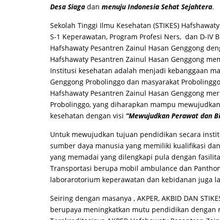
Desa Siaga
dan
menuju Indonesia Sehat Sejahtera
.
Sekolah Tinggi Ilmu Kesehatan (STIKES) Hafshawat
S-1 Keperawatan, Program Profesi Ners, dan D-IV
Hafshawaty Pesantren Zainul Hasan Genggong denga
Hafshawaty Pesantren Zainul Hasan Genggong memil
Institusi kesehatan adalah menjadi kebanggaan m
Genggong Probolinggo dan masyarakat Probolingg
Hafshawaty Pesantren Zainul Hasan Genggong meru
Probolinggo, yang diharapkan mampu mewujudkan 
kesehatan dengan visi
“Mewujudkan Perawat dan Bid
Untuk mewujudkan tujuan pendidikan secara institu
sumber daya manusia yang memiliki kualifikasi dan
yang memadai yang dilengkapi pula dengan fasilit
Transportasi berupa mobil ambulance dan Pantho
laborarotorium keperawatan dan kebidanan juga l
Seiring dengan masanya , AKPER, AKBID DAN STIKE
berupaya meningkatkan mutu pendidikan dengan 