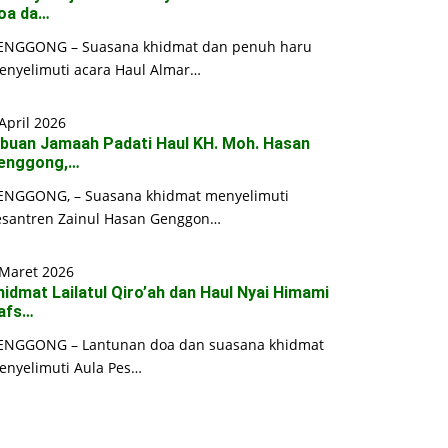
oa da…
ENGGONG – Suasana khidmat dan penuh haru
enyelimuti acara Haul Almar…
April 2026
ibuan Jamaah Padati Haul KH. Moh. Hasan
enggong,…
ENGGONG, – Suasana khidmat menyelimuti
esantren Zainul Hasan Genggon…
 Maret 2026
hidmat Lailatul Qiro’ah dan Haul Nyai Himami
afs…
ENGGONG – Lantunan doa dan suasana khidmat
enyelimuti Aula Pes…