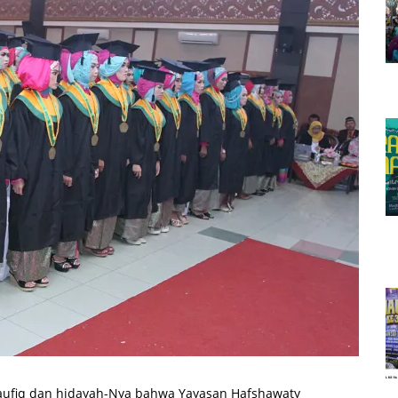
 taufiq dan hidayah-Nya bahwa Yayasan Hafshawaty