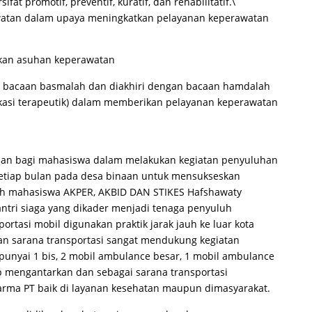
at promotif, preventif, kuratif, dan rehabilitatif.\
atan dalam upaya meningkatkan pelayanan keperawatan
akan asuhan keperawatan
n bacaan basmalah dan diakhiri dengan bacaan hamdalah
asi terapeutik) dalam memberikan pelayanan keperawatan
uhan bagi mahasiswa dalam melakukan kegiatan penyuluhan
etiap bulan pada desa binaan untuk mensukseskan
leh mahasiswa AKPER, AKBID DAN STIKES Hafshawaty
antri siaga yang dikader menjadi tenaga penyuluh
ortasi mobil digunakan praktik jarak jauh ke luar kota
n sarana transportasi sangat mendukung kegiatan
nyai 1 bis, 2 mobil ambulance besar, 1 mobil ambulance
ap mengantarkan dan sebagai sarana transportasi
rma PT baik di layanan kesehatan maupun dimasyarakat.