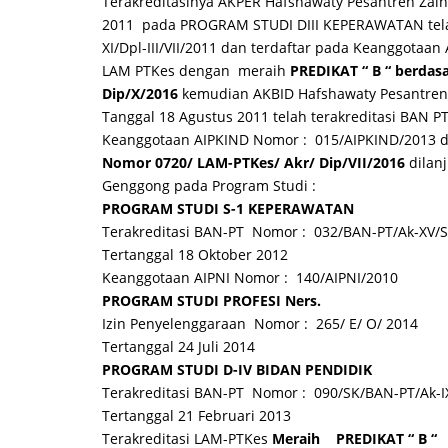
Terakreditasinya AKPER Hafshawaty Pesantren Zai
2011 pada PROGRAM STUDI DIII KEPERAWATAN tela
XI/Dpl-III/VII/2011 dan terdaftar pada Keanggotaan
LAM PTKes dengan meraih
PREDIKAT “ B “ berdas
Dip/X/2016
kemudian AKBID Hafshawaty Pesantren
Tanggal 18 Agustus 2011 telah terakreditasi BAN P
Keanggotaan AIPKIND Nomor : 015/AIPKIND/2013 
Nomor 0720/ LAM-PTKes/ Akr/ Dip/VII/2016
dilanj
Genggong pada Program Studi :
PROGRAM STUDI S-1 KEPERAWATAN
Terakreditasi BAN-PT Nomor : 032/BAN-PT/Ak-XV/S
Tertanggal 18 Oktober 2012
Keanggotaan AIPNI Nomor : 140/AIPNI/2010
PROGRAM STUDI
PROFESI Ners.
Izin Penyelenggaraan Nomor : 265/ E/ O/ 2014
Tertanggal 24 Juli 2014
PROGRAM STUDI D-IV BIDAN PENDIDIK
Terakreditasi BAN-PT Nomor : 090/SK/BAN-PT/Ak-IX
Tertanggal 21 Februari 2013
Terakreditasi LAM-PTKes
Meraih PREDIKAT “ B “