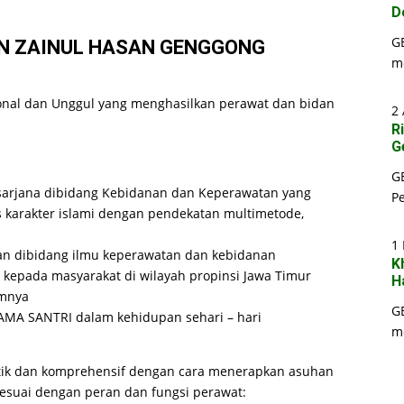
D
G
N ZAINUL HASAN GENGGONG
m
ional dan Unggul yang menghasilkan perawat dan bidan
2 
R
G
G
sarjana dibidang Kebidanan dan Keperawatan yang
P
 karakter islami dengan pendekatan multimetode,
1
n dibidang ilmu keperawatan dan kebidanan
K
epada masyarakat di wilayah propinsi Jawa Timur
H
umnya
G
MA SANTRI dalam kehidupan sehari – hari
m
stik dan komprehensif dengan cara menerapkan asuhan
esuai dengan peran dan fungsi perawat: