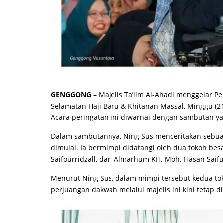
GENGGONG
– Majelis Ta’lim Al-Ahadi menggelar P
Selamatan Haji Baru & Khitanan Massal, Minggu (2
Acara peringatan ini diwarnai dengan sambutan yan
Dalam sambutannya, Ning Sus menceritakan sebuah
dimulai. Ia bermimpi didatangi oleh dua tokoh be
Saifourridzall, dan Almarhum KH. Moh. Hasan Saiful
Menurut Ning Sus, dalam mimpi tersebut kedua tok
perjuangan dakwah melalui majelis ini kini tetap d