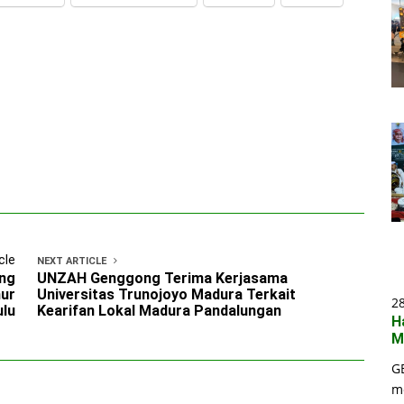
cle
NEXT ARTICLE
ong
UNZAH Genggong Terima Kerjasama
hur
Universitas Trunojoyo Madura Terkait
2
ulu
Kearifan Lokal Madura Pandalungan
H
M
G
m