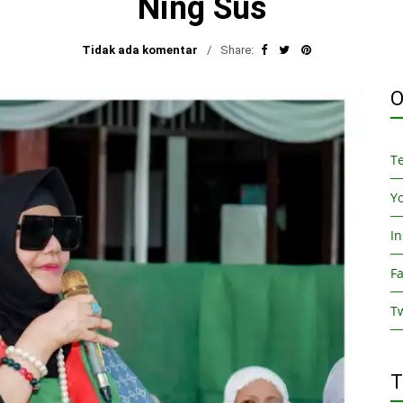
Ning Sus
Tidak ada komentar
Share:
O
T
Y
I
F
Tw
T