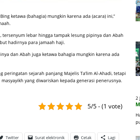
ng ketawa (bahagia) mungkin karena ada (acara) ini,”
maah.
nya, tersenyum lebar hingga tampak lesung pipinya dan Abah
mbut hadirnya para jamaah haji.
pinya dan Abah juga ketawa bahagia mungkin karena ada
 peringatan sejarah panjang Majelis Ta’lim Al-Ahadi, tetapi
masyayikh yang diwariskan kepada generasi penerusnya.
2 
M
5/5 - (1 vote)
H
p
Twitter
Surat elektronik
Cetak
Lagi