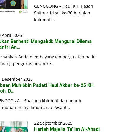
GENGGONG – Haul KH. Hasan
Saifourridzall ke-36 berjalan
khidmat …
 April 2026
ukan Berhenti Mengabdi: Mengurai Dilema
antri An…
ernahkah Anda membayangkan pergulatan batin
eorang pengurus pesantre…
1 Desember 2025
ibuan Muhibbin Padati Haul Akbar ke-25 KH.
oh. D…
ENGGONG – Suasana khidmat dan penuh
erinduan menyelimuti area Pesant…
22 September 2025
Harlah Majelis Ta’lim Al-Ahadi