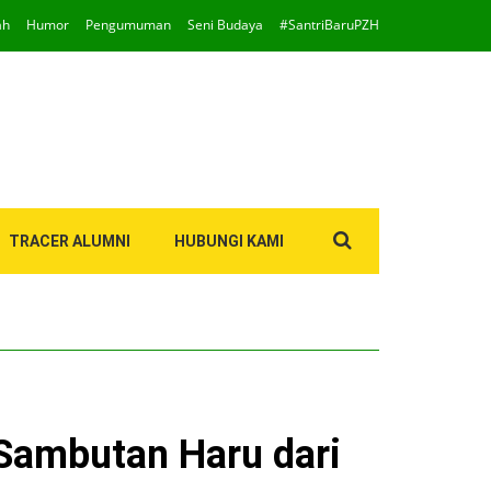
ah
Humor
Pengumuman
Seni Budaya
#SantriBaruPZH
Search
TRACER ALUMNI
HUBUNGI KAMI
for:
 Sambutan Haru dari