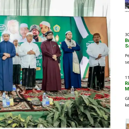
30
B
S
P
s
1
R
M
G
k