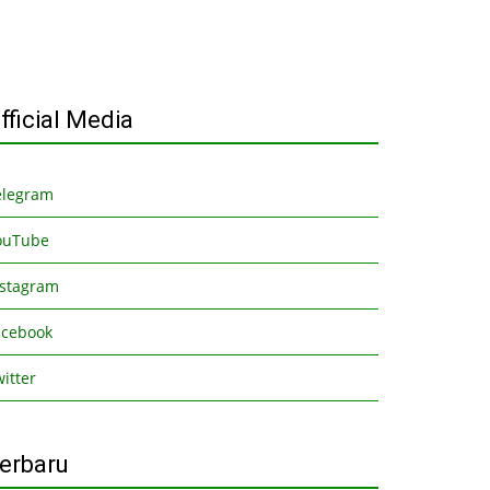
fficial Media
elegram
ouTube
nstagram
acebook
itter
erbaru