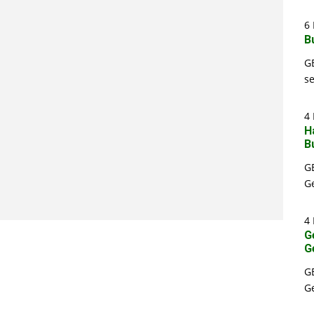
6 
B
G
s
4 
H
B
G
G
4 
G
G
G
G