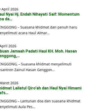
 April 2026
aul Nyai Hj. Endah Nihayati Saif: Momentum
oa da…
ENGGONG – Suasana khidmat dan penuh haru
enyelimuti acara Haul Almar…
April 2026
ibuan Jamaah Padati Haul KH. Moh. Hasan
enggong,…
ENGGONG, – Suasana khidmat menyelimuti
esantren Zainul Hasan Genggon…
 Maret 2026
hidmat Lailatul Qiro’ah dan Haul Nyai Himami
afs…
ENGGONG – Lantunan doa dan suasana khidmat
enyelimuti Aula Pes…