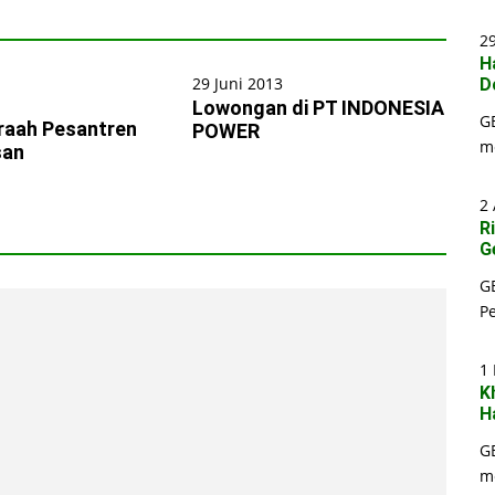
29
H
29 Juni 2013
D
Lowongan di PT INDONESIA
G
iraah Pesantren
POWER
m
san
2 
R
G
G
P
1
K
H
G
m