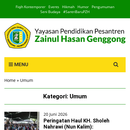
Fiqih Kontemporer
Events
Hikmah
Humor
Pengumuman
Seni Budaya
#SantriBaruPZH
Search
MENU
for:
Home
»
Umum
Kategori:
Umum
20 Juni 2026
Peringatan Haul KH. Sholeh
Nahrawi (Nun Kalim):