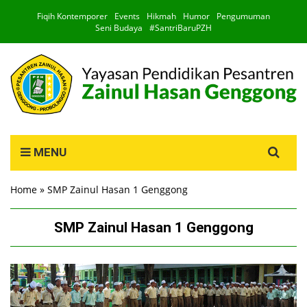
Fiqih Kontemporer
Events
Hikmah
Humor
Pengumuman
Seni Budaya
#SantriBaruPZH
Search
MENU
for:
Home
»
SMP Zainul Hasan 1 Genggong
SMP Zainul Hasan 1 Genggong