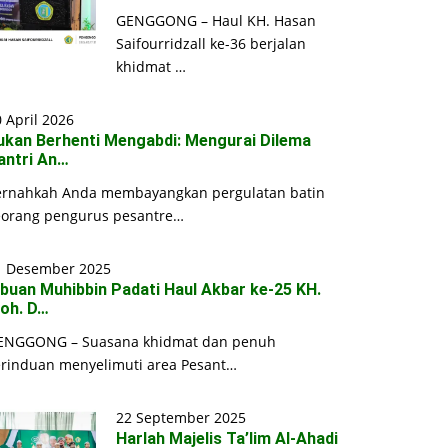
GENGGONG – Haul KH. Hasan
Saifourridzall ke-36 berjalan
khidmat …
 April 2026
ukan Berhenti Mengabdi: Mengurai Dilema
antri An…
ernahkah Anda membayangkan pergulatan batin
eorang pengurus pesantre…
1 Desember 2025
ibuan Muhibbin Padati Haul Akbar ke-25 KH.
oh. D…
ENGGONG – Suasana khidmat dan penuh
erinduan menyelimuti area Pesant…
22 September 2025
Harlah Majelis Ta’lim Al-Ahadi