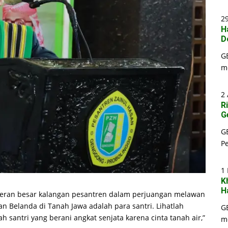
29
H
D
G
m
2 
R
G
G
P
1
K
H
eran besar kalangan pesantren dalam perjuangan melawan
n Belanda di Tanah Jawa adalah para santri. Lihatlah
G
 santri yang berani angkat senjata karena cinta tanah air,”
m