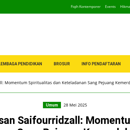
Fiqih Kontemporer
Events
Hikm
LEMBAGA PENDIDIKAN
BROSUR
INFO PENDAFTARAN
all: Momentum Spiritualitas dan Keteladanan Sang Pejuang Kemer
28 Mei 2025
Umum
an Saifourridzall: Momentu