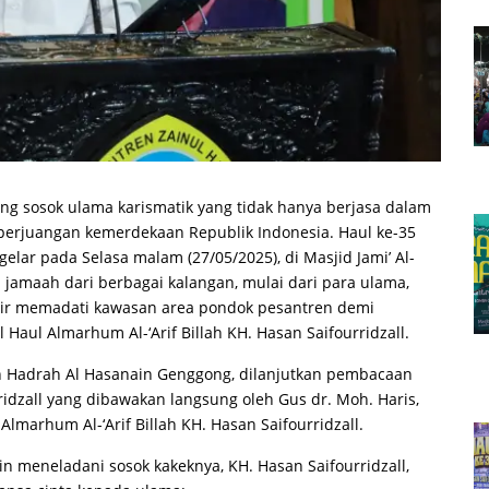
sosok ulama karismatik yang tidak hanya berjasa dalam
perjuangan kemerdekaan Republik Indonesia. Haul ke-35
igelar pada Selasa malam (27/05/2025), di Masjid Jami’ Al-
jamaah dari berbagai kalangan, mulai dari para ulama,
hadir memadati kawasan area pondok pesantren demi
aul Almarhum Al-‘Arif Billah KH. Hasan Saifourridzall.
h Hadrah Al Hasanain Genggong, dilanjutkan pembacaan
ridzall yang dibawakan langsung oleh Gus dr. Moh. Haris,
Almarhum Al-‘Arif Billah KH. Hasan Saifourridzall.
n meneladani sosok kakeknya, KH. Hasan Saifourridzall,