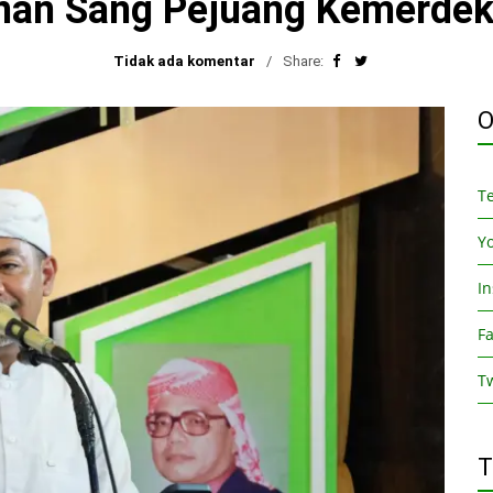
nan Sang Pejuang Kemerde
Tidak ada komentar
Share:
O
T
Y
I
F
Tw
T