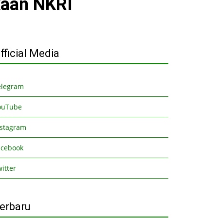
kaan NKRI
fficial Media
elegram
ouTube
nstagram
acebook
itter
erbaru