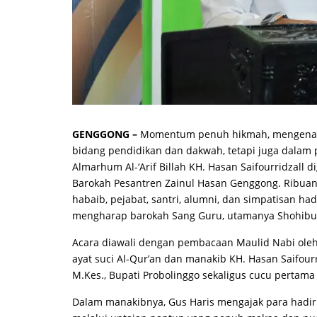
GENGGONG –
Momentum penuh hikmah, mengenang 
bidang pendidikan dan dakwah, tetapi juga dalam 
Almarhum Al-‘Arif Billah KH. Hasan Saifourridzall d
Barokah Pesantren Zainul Hasan Genggong. Ribuan 
habaib, pejabat, santri, alumni, dan simpatisan 
mengharap barokah Sang Guru, utamanya Shohibul H
Acara diawali dengan pembacaan Maulid Nabi ole
ayat suci Al-Qur’an dan manakib KH. Hasan Saifour
M.Kes., Bupati Probolinggo sekaligus cucu pertama 
Dalam manakibnya, Gus Haris mengajak para hadiri