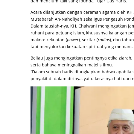
dan mencium kaki sang ibunda,” ujar Gus Haris.
Acara dilanjutkan dengan ceramah agama oleh KH. 
Mu’tabarah An-Nahdliyah sekaligus Pengasuh Pond
Dalam tausiah-nya, KH. Chalwani mengingatkan jam
ruhani para pejuang Islam, khususnya kalangan pe
makna: kekuatan (
power
), sekitar (
radius
), dan tah
tapi menyalurkan kekuatan spiritual yang memancar
Beliau juga mengingatkan pentingnya etika ziara
serta bahaya meninggalkan majelis ilmu.
“Dalam sebuah hadis diungkapkan bahwa apabila se
penyakit di dalam dirinya, yaitu kerasnya hati dan