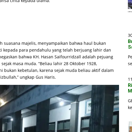
ansa cinta kepada ulama:
30
B
h suasana majelis, menyampaikan bahwa haul bukan
S
ti kepada para pendahulu yang telah berjuang lahir dan
P
negaskan bahwa KH. Hasan Saifourridzall adalah pejuang
s
sejak masa muda. “Beliau lahir 28 Oktober 1928,
bukan kebetulan, karena sejak muda beliau aktif dalam
zbullah,” ungkap Gus Haris.
1
R
M
G
k