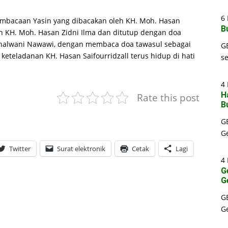
6 
embacaan Yasin yang dibacakan oleh KH. Moh. Hasan
B
h KH. Moh. Hasan Zidni Ilma dan ditutup dengan doa
halwani Nawawi, dengan membaca doa tawasul sebagai
G
eteladanan KH. Hasan Saifourridzall terus hidup di hati
s
4 
H
Rate this post
B
G
G
Twitter
Surat elektronik
Cetak
Lagi
4 
G
G
G
G