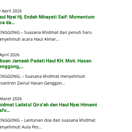
 April 2026
aul Nyai Hj. Endah Nihayati Saif: Momentum
oa da…
ENGGONG – Suasana khidmat dan penuh haru
enyelimuti acara Haul Almar…
April 2026
ibuan Jamaah Padati Haul KH. Moh. Hasan
enggong,…
ENGGONG, – Suasana khidmat menyelimuti
esantren Zainul Hasan Genggon…
 Maret 2026
hidmat Lailatul Qiro’ah dan Haul Nyai Himami
afs…
ENGGONG – Lantunan doa dan suasana khidmat
enyelimuti Aula Pes…