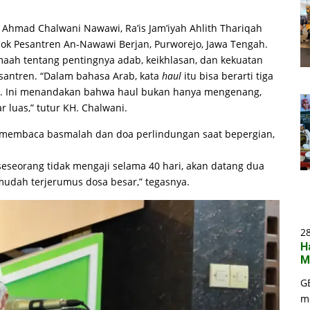
Ahmad Chalwani Nawawi, Ra’is Jam’iyah Ahlith Thariqah
ok Pesantren An-Nawawi Berjan, Purworejo, Jawa Tengah.
aah tentang pentingnya adab, keikhlasan, dan kekuatan
santren. “Dalam bahasa Arab, kata
haul
itu bisa berarti tiga
un. Ini menandakan bahwa haul bukan hanya mengenang,
 luas,” tutur KH. Chalwani.
h, membaca basmalah dan doa perlindungan saat bepergian,
seorang tidak mengaji selama 40 hari, akan datang dua
 mudah terjerumus dosa besar,” tegasnya.
2
H
M
G
m