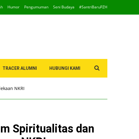
ah
Humor
Pengumuman
Seni Budaya
#SantriBaruPZH
Search
TRACER ALUMNI
HUBUNGI KAMI
for:
dekaan NKRI
m Spiritualitas dan