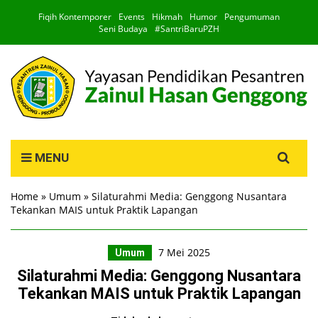
Fiqih Kontemporer
Events
Hikmah
Humor
Pengumuman
Seni Budaya
#SantriBaruPZH
Search
MENU
for:
Home
»
Umum
»
Silaturahmi Media: Genggong Nusantara
Tekankan MAIS untuk Praktik Lapangan
7 Mei 2025
Umum
Silaturahmi Media: Genggong Nusantara
Tekankan MAIS untuk Praktik Lapangan