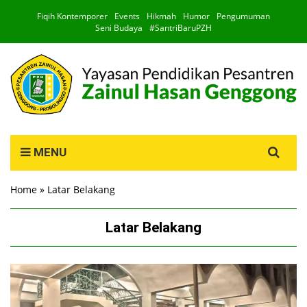
Fiqih Kontemporer
Events
Hikmah
Humor
Pengumuman
Seni Budaya
#SantriBaruPZH
Search
MENU
for:
Home
»
Latar Belakang
Latar Belakang