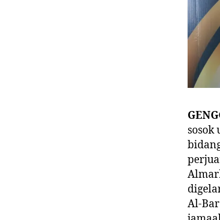
GENG
sosok 
bidang
perjua
Almarh
digela
Al-Bar
jamaah