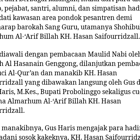
, pejabat, santri, alumni, dan simpatisan had
ati kawasan area pondok pesantren demi
arap barokah Sang Guru, utamanya Shohibu
um Al-‘Arif Billah KH. Hasan Saifourridzall.
 diawali dengan pembacaan Maulid Nabi ole
h Al Hasanain Genggong, dilanjutkan pemb
uci Al-Qur’an dan manakib KH. Hasan
rridzall yang dibawakan langsung oleh Gus d
aris, M.Kes., Bupati Probolinggo sekaligus c
a Almarhum Al-‘Arif Billah KH. Hasan
rridzall.
 manakibnya, Gus Haris mengajak para hadi
dani sosok kakeknya, KH. Hasan Saifourridz