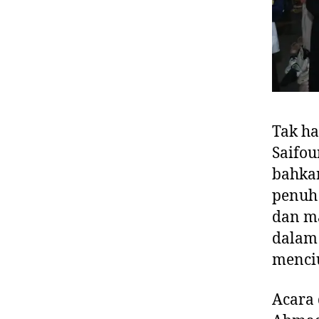
Tak ha
Saifou
bahkan
penuh 
dan m
dalam 
menciu
Acara 