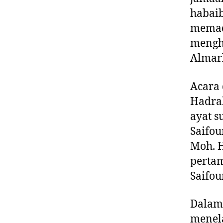
habaib
memad
mengh
Almarh
Acara
Hadra
ayat s
Saifou
Moh. H
pertam
Saifou
Dalam
menela