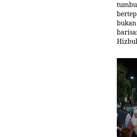
tumbuh
berte
bukan 
barisa
Hizbul