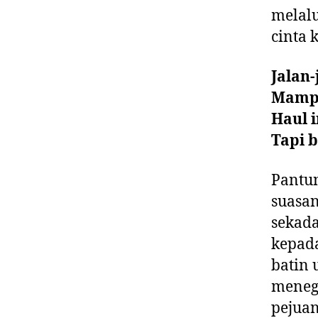
melal
cinta 
Jalan-
Mampi
Haul 
Tapi b
Pantu
suasa
sekada
kepada
batin 
meneg
pejuan