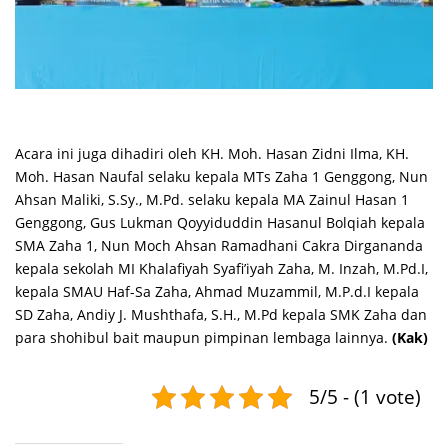
Acara ini juga dihadiri oleh KH. Moh. Hasan Zidni Ilma, KH.
Moh. Hasan Naufal selaku kepala MTs Zaha 1 Genggong, Nun
Ahsan Maliki, S.Sy., M.Pd. selaku kepala MA Zainul Hasan 1
Genggong, Gus Lukman Qoyyiduddin Hasanul Bolqiah kepala
SMA Zaha 1, Nun Moch Ahsan Ramadhani Cakra Dirgananda
kepala sekolah MI Khalafiyah Syafi’iyah Zaha, M. Inzah, M.Pd.I,
kepala SMAU Haf-Sa Zaha, Ahmad Muzammil, M.P.d.I kepala
SD Zaha, Andiy J. Mushthafa, S.H., M.Pd kepala SMK Zaha dan
para shohibul bait maupun pimpinan lembaga lainnya.
(Kak)
5/5 - (1 vote)