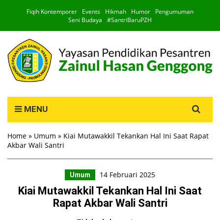
Fiqih Kontemporer
Events
Hikmah
Humor
Pengumuman
Seni Budaya
#SantriBaruPZH
Search
MENU
for:
Home
»
Umum
»
Kiai Mutawakkil Tekankan Hal Ini Saat Rapat
Akbar Wali Santri
14 Februari 2025
Umum
Kiai Mutawakkil Tekankan Hal Ini Saat
Rapat Akbar Wali Santri