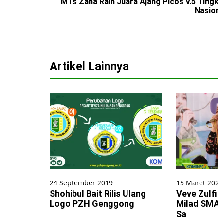
MTs Zaha Raih Juara Ajang Picos V.5 Ting
Nasio
Artikel Lainnya
24 September 2019
15 Maret 20
Shohibul Bait Rilis Ulang
Veve Zulf
Logo PZH Genggong
Milad SMA
Sa