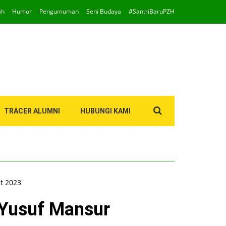
ah
Humor
Pengumuman
Seni Budaya
#SantriBaruPZH
Search
TRACER ALUMNI
HUBUNGI KAMI
for:
t 2023
 Yusuf Mansur