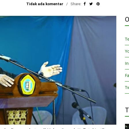
Tidak ada komentar
Share:
O
T
Y
I
F
Tw
T