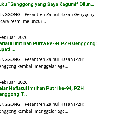
uku “Genggong yang Saya Kagumi” Dilun…
ENGGONG – Pesantren Zainul Hasan Genggong
ecara resmi meluncur…
Februari 2026
aflatul Imtihan Putra ke-94 PZH Genggong:
upati …
ENGGONG – Pesantren Zainul Hasan (PZH)
enggong kembali menggelar age…
Februari 2026
elar Haflatul Imtihan Putri ke-94, PZH
enggong T…
ENGGONG – Pesantren Zainul Hasan (PZH)
enggong kembali menggelar age…