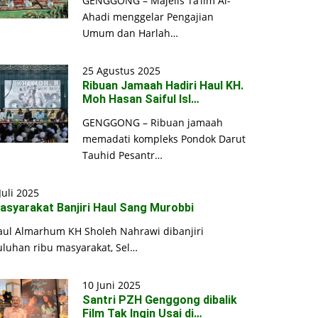
GENGGONG – Majelis Ta’lim Al-
Ahadi menggelar Pengajian
Umum dan Harlah…
25 Agustus 2025
Ribuan Jamaah Hadiri Haul KH.
Moh Hasan Saiful Isl…
GENGGONG – Ribuan jamaah
memadati kompleks Pondok Darut
Tauhid Pesantr…
Juli 2025
asyarakat Banjiri Haul Sang Murobbi
aul Almarhum KH Sholeh Nahrawi dibanjiri
uluhan ribu masyarakat, Sel…
10 Juni 2025
Santri PZH Genggong dibalik
Film Tak Ingin Usai di…