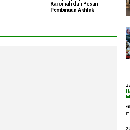
Karomah dan Pesan
Pembinaan Akhlak
2
H
M
G
m
29