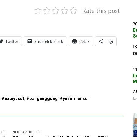
Rate this post
30
B
S
Twitter
Surat elektronik
Cetak
Lagi
P
s
1
R
M
G
k
,
#nabiyusuf
,
#pzhgenggong
,
#yusufmansur
CLE
NEXT ARTICLE