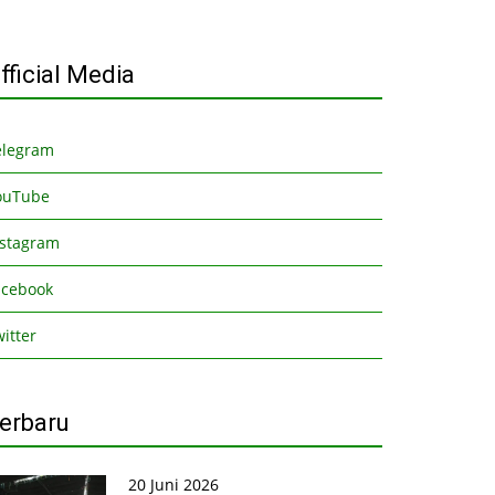
fficial Media
elegram
ouTube
nstagram
acebook
itter
erbaru
20 Juni 2026