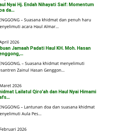
aul Nyai Hj. Endah Nihayati Saif: Momentum
oa da…
ENGGONG – Suasana khidmat dan penuh haru
enyelimuti acara Haul Almar…
April 2026
ibuan Jamaah Padati Haul KH. Moh. Hasan
enggong,…
ENGGONG, – Suasana khidmat menyelimuti
esantren Zainul Hasan Genggon…
 Maret 2026
hidmat Lailatul Qiro’ah dan Haul Nyai Himami
afs…
ENGGONG – Lantunan doa dan suasana khidmat
enyelimuti Aula Pes…
Februari 2026