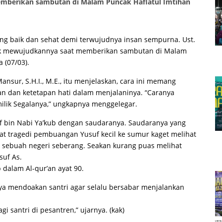
emberikan sambutan di Malam Puncak Haflatul Imtihan
ng baik dan sehat demi terwujudnya insan sempurna. Ust.
k mewujudkannya saat memberikan sambutan di Malam
 (07/03).
nsur, S.H.I., M.E., itu menjelaskan, cara ini memang
n dan ketetapan hati dalam menjalaninya. “Caranya
ilik Segalanya,” ungkapnya menggelegar.
 bin Nabi Ya’kub dengan saudaranya. Saudaranya yang
t tragedi pembuangan Yusuf kecil ke sumur kaget melihat
 sebuah negeri seberang. Seakan kurang puas melihat
suf As.
 dalam Al-qur’an ayat 90.
raya mendoakan santri agar selalu bersabar menjalankan
gi santri di pesantren,” ujarnya. (kak)