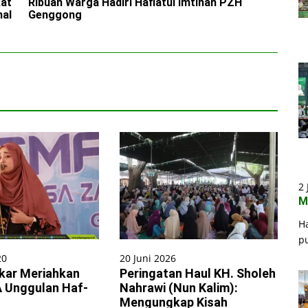
kat
Ribuan Warga Hadiri Haflatul Imtihan PZH
nal
Genggong
2 
M
H
p
20
20 Juni 2026
ikar Meriahkan
Peringatan Haul KH. Sholeh
 Unggulan Haf-
Nahrawi (Nun Kalim):
Mengungkap Kisah