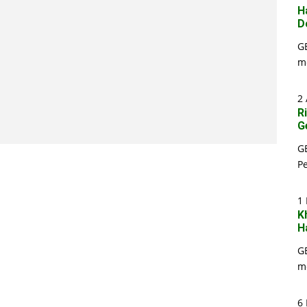
H
D
G
m
2 
R
G
G
P
1
K
H
G
m
6 