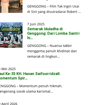
GENGGONG – Film Tak Ingin Usai
di Sini yang disutradarai Robert …
7 Juni 2025
Semarak Iduladha di
Genggong: Dari Lomba Santri
hi…
GENGGONG – Nuansa takbir
menggema penuh khidmat dan
semarak di lingkun…
8 Mei 2025
aul Ke-35 KH. Hasan Saifourridzall:
omentum Spir…
ENGGONG – Momentum penuh hikmah,
engenang sosok ulama karismat…
 April 2026