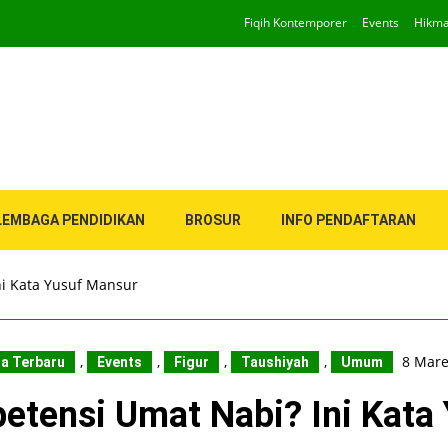
Fiqih Kontemporer
Events
Hikm
LEMBAGA PENDIDIKAN
BROSUR
INFO PENDAFTARAN
i Kata Yusuf Mansur
,
,
,
,
8 Mare
ta Terbaru
Events
Figur
Taushiyah
Umum
tensi Umat Nabi? Ini Kata