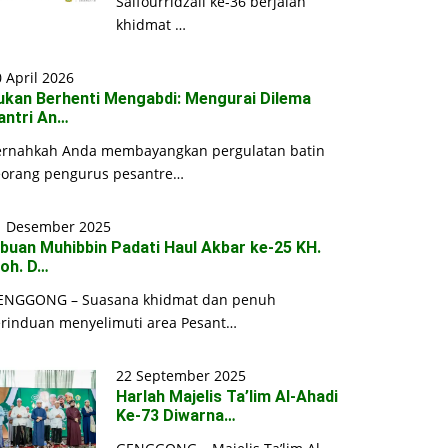
Saifourridzall ke-36 berjalan
khidmat …
 April 2026
ukan Berhenti Mengabdi: Mengurai Dilema
antri An…
ernahkah Anda membayangkan pergulatan batin
eorang pengurus pesantre…
1 Desember 2025
ibuan Muhibbin Padati Haul Akbar ke-25 KH.
oh. D…
ENGGONG – Suasana khidmat dan penuh
erinduan menyelimuti area Pesant…
22 September 2025
Harlah Majelis Ta’lim Al-Ahadi
Ke-73 Diwarna…