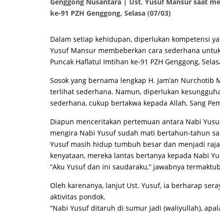
Genggong Nusantara | Ust. Yusuf Mansur saat m
ke-91 PZH Genggong, Selasa (07/03)
Dalam setiap kehidupan, diperlukan kompetensi ya
Yusuf Mansur membeberkan cara sederhana untu
Puncak Haflatul Imtihan ke-91 PZH Genggong, Selasa
Sosok yang bernama lengkap H. Jam’an Nurchotib Ma
terlihat sederhana. Namun, diperlukan kesungguha
sederhana, cukup bertakwa kepada Allah, Sang Pem
Diapun menceritakan pertemuan antara Nabi Yusuf
mengira Nabi Yusuf sudah mati bertahun-tahun saa
Yusuf masih hidup tumbuh besar dan menjadi raja
kenyataan, mereka lantas bertanya kepada Nabi Yu
“Aku Yusuf dan ini saudaraku,” jawabnya termaktub
Oleh karenanya, lanjut Ust. Yusuf, ia berharap se
aktivitas pondok.
“Nabi Yusuf ditaruh di sumur jadi (waliyullah), apala