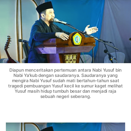
a
a
i
a
s
B
s
l
a
a
a
a
n
n
r
r
g
t
t
u
i
i
n
k
k
K
e
e
o
l
l
m
p
Diapun menceritakan pertemuan antara Nabi Yusuf bin
e
Nabi Ya'kub dengan saudaranya. Saudaranya yang
t
mengira Nabi Yusuf sudah mati bertahun-tahun saat
e
tragedi pembuangan Yusuf kecil ke sumur kaget melihat
Yusuf masih hidup tumbuh besar dan menjadi raja
n
sebuah negeri seberang.
s
i
U
m
a
t