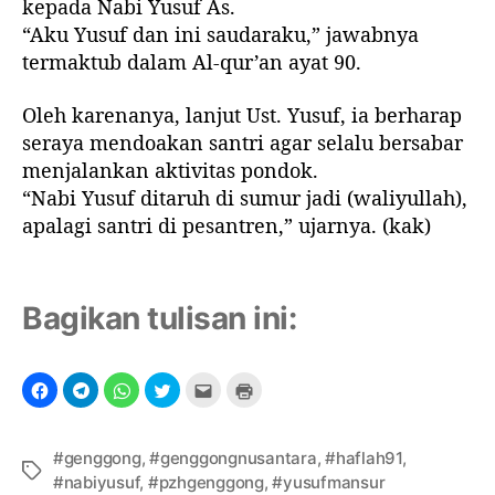
kepada Nabi Yusuf As.
“Aku Yusuf dan ini saudaraku,” jawabnya
termaktub dalam Al-qur’an ayat 90.
Oleh karenanya, lanjut Ust. Yusuf, ia berharap
seraya mendoakan santri agar selalu bersabar
menjalankan aktivitas pondok.
“Nabi Yusuf ditaruh di sumur jadi (waliyullah),
apalagi santri di pesantren,” ujarnya. (kak)
Bagikan tulisan ini:
#genggong
,
#genggongnusantara
,
#haflah91
,
T
#nabiyusuf
,
#pzhgenggong
,
#yusufmansur