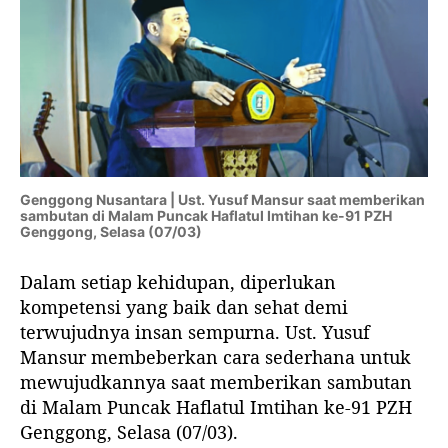
N
a
b
i
?
I
n
i
K
Genggong Nusantara | Ust. Yusuf Mansur saat memberikan
a
sambutan di Malam Puncak Haflatul Imtihan ke-91 PZH
Genggong, Selasa (07/03)
t
a
Dalam setiap kehidupan, diperlukan
Y
u
kompetensi yang baik dan sehat demi
s
terwujudnya insan sempurna. Ust. Yusuf
u
Mansur membeberkan cara sederhana untuk
f
mewujudkannya saat memberikan sambutan
M
di Malam Puncak Haflatul Imtihan ke-91 PZH
a
Genggong, Selasa (07/03).
n