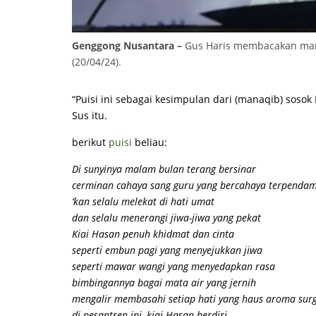
Genggong Nusantara –
Gus Haris membacakan man
(20/04/24).
“Puisi ini sebagai kesimpulan dari (manaqib) sosok
Sus itu.
berikut
puisi
beliau:
Di sunyinya malam bulan terang bersinar
cerminan cahaya sang guru yang bercahaya terpenda
‘kan selalu melekat di hati umat
dan selalu menerangi jiwa-jiwa yang pekat
Kiai Hasan penuh khidmat dan cinta
seperti embun pagi yang menyejukkan jiwa
seperti mawar wangi yang menyedapkan rasa
bimbingannya bagai mata air yang jernih
mengalir membasahi setiap hati yang haus aroma sur
di pesantren ini, kiai Hasan berdiri