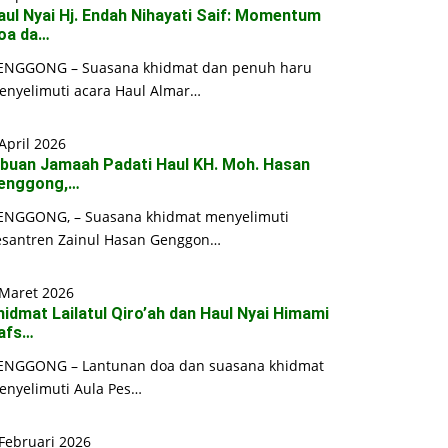
aul Nyai Hj. Endah Nihayati Saif: Momentum
oa da…
ENGGONG – Suasana khidmat dan penuh haru
enyelimuti acara Haul Almar…
April 2026
ibuan Jamaah Padati Haul KH. Moh. Hasan
enggong,…
ENGGONG, – Suasana khidmat menyelimuti
esantren Zainul Hasan Genggon…
 Maret 2026
hidmat Lailatul Qiro’ah dan Haul Nyai Himami
afs…
ENGGONG – Lantunan doa dan suasana khidmat
enyelimuti Aula Pes…
Februari 2026