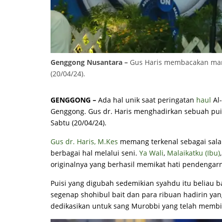
Genggong Nusantara –
Gus Haris membacakan man
(20/04/24).
GENGGONG –
Ada hal unik saat peringatan
haul
Al
Genggong. Gus dr. Haris menghadirkan sebuah pui
Sabtu (20/04/24).
Gus dr. Haris, M.Kes
memang terkenal sebagai salah
berbagai hal melalui seni.
Ya Wali
,
Malaikatku (Ibu)
originalnya yang berhasil memikat hati pendengar
Puisi yang digubah sedemikian syahdu itu beliau 
segenap shohibul bait dan para ribuan hadirin yan
dedikasikan untuk sang Murobbi yang telah mem