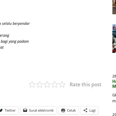
n selalu berpendar
terang
 bagi yang padam
mat
2
H
Rate this post
M
G
m
Twitter
Surat elektronik
Cetak
Lagi
29