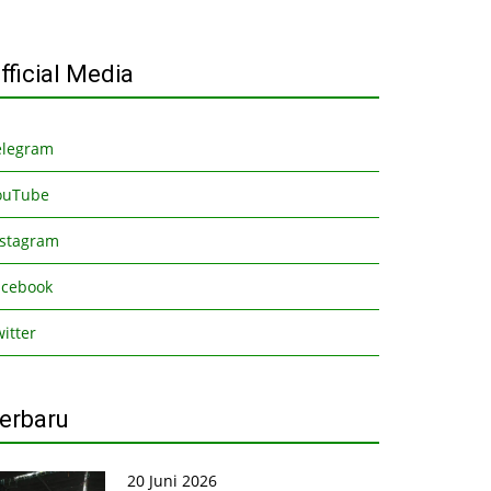
fficial Media
elegram
ouTube
nstagram
acebook
itter
erbaru
20 Juni 2026