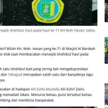
aqib shohibul haul pada haul ke-71 KH Moh Hasan, Sabtu
-Arif Billah KH. Moh. Hasan yang ke-71 di Masjid Al Barokah
si elok saat membacakan manaqib shohibul haul pada
 satu shohibul bait yang sering kali mengekspresikan
, dan
Tahajjud
merupakan salah satu dari banyaknya lagu
nya.
bacakan di hadapan
KH Zulfa Mustofa
, KH Zuhri Zaini,
g memadati lokasi. Menurut beliau, puisi tersebut beliau
bimbing dan membina masyarakat.