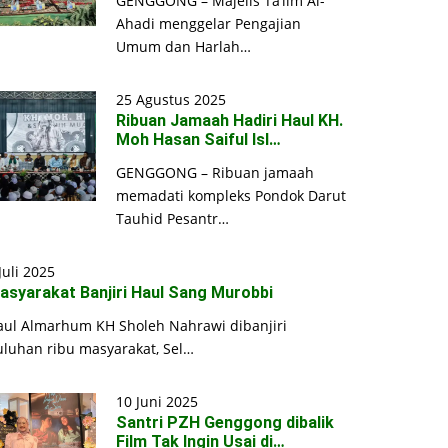
GENGGONG – Majelis Ta’lim Al-
Ahadi menggelar Pengajian
Umum dan Harlah…
25 Agustus 2025
Ribuan Jamaah Hadiri Haul KH.
Moh Hasan Saiful Isl…
GENGGONG – Ribuan jamaah
memadati kompleks Pondok Darut
Tauhid Pesantr…
Juli 2025
asyarakat Banjiri Haul Sang Murobbi
aul Almarhum KH Sholeh Nahrawi dibanjiri
uluhan ribu masyarakat, Sel…
10 Juni 2025
Santri PZH Genggong dibalik
Film Tak Ingin Usai di…