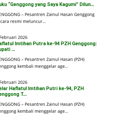
uku “Genggong yang Saya Kagumi” Dilun…
ENGGONG – Pesantren Zainul Hasan Genggong
ecara resmi meluncur…
Februari 2026
aflatul Imtihan Putra ke-94 PZH Genggong:
upati …
ENGGONG – Pesantren Zainul Hasan (PZH)
enggong kembali menggelar age…
Februari 2026
elar Haflatul Imtihan Putri ke-94, PZH
enggong T…
ENGGONG – Pesantren Zainul Hasan (PZH)
enggong kembali menggelar age…