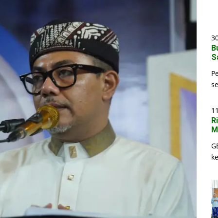
30
B
S
P
s
1
R
M
G
k