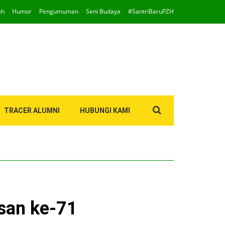
ah
Humor
Pengumuman
Seni Budaya
#SantriBaruPZH
Search
TRACER ALUMNI
HUBUNGI KAMI
for:
san ke-71