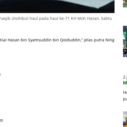
aqib shohibul haul pada haul ke-71 KH Moh Hasan, Sabtu
 Kiai Hasan bin Syamsuddin bin Qoiduddin,” jelas putra Ning
m
2 
M
H
p
ga