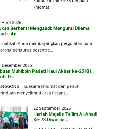
Saifourridzall ke-36 berjalan
khidmat …
 April 2026
ukan Berhenti Mengabdi: Mengurai Dilema
antri An…
ernahkah Anda membayangkan pergulatan batin
eorang pengurus pesantre…
1 Desember 2025
ibuan Muhibbin Padati Haul Akbar ke-25 KH.
oh. D…
ENGGONG – Suasana khidmat dan penuh
erinduan menyelimuti area Pesant…
22 September 2025
Harlah Majelis Ta’lim Al-Ahadi
Ke-73 Diwarna…