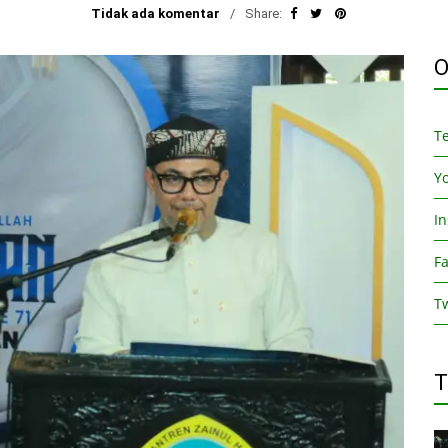
Tidak ada komentar
Share:
O
T
Y
I
F
Tw
T