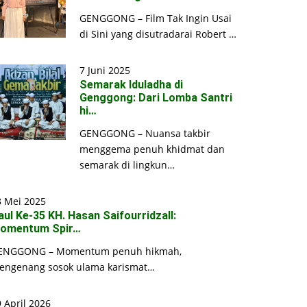
GENGGONG – Film Tak Ingin Usai
di Sini yang disutradarai Robert …
7 Juni 2025
Semarak Iduladha di
Genggong: Dari Lomba Santri
hi…
GENGGONG – Nuansa takbir
menggema penuh khidmat dan
semarak di lingkun…
8 Mei 2025
aul Ke-35 KH. Hasan Saifourridzall:
omentum Spir…
ENGGONG – Momentum penuh hikmah,
engenang sosok ulama karismat…
 April 2026