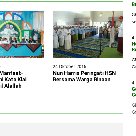
B
G
s
4 
H
B
G
9
24 Oktober 2016
G
 Manfaat-
Nun Harris Peringati HSN
ni Kata Kiai
Bersama Warga Binaan
4 
l Alallah
G
G
G
G