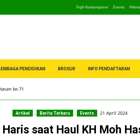
Fiqih Kontemporer
Events
Hikm
LEMBAGA PENDIDIKAN
BROSUR
INFO PENDAFTARAN
Hasan ke-71
,
,
21 April 2024
Artikel
Berita Terbaru
Events
s Haris saat Haul KH Moh Ha