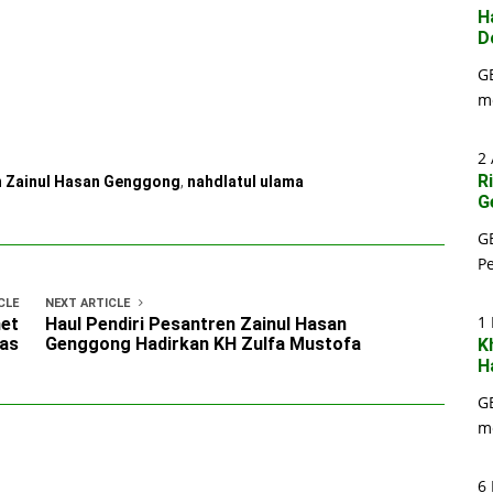
H
D
G
m
2 
R
n Zainul Hasan Genggong
,
nahdlatul ulama
G
G
P
CLE
NEXT ARTICLE
1
net
Haul Pendiri Pesantren Zainul Hasan
uas
Genggong Hadirkan KH Zulfa Mustofa
K
H
G
m
6 