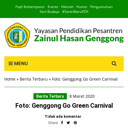
Fiqih Kontemporer
Events
Hikmah
Humor
Pengumuman
Seni Budaya
#SantriBaruPZH
Search
MENU
for:
Home
»
Berita Terbaru
»
Foto: Genggong Go Green Carnival
8 Maret 2020
Berita Terbaru
Foto: Genggong Go Green Carnival
Tidak ada komentar
Share: