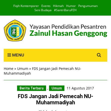
Fiqih Kontemporer
Events
Hikmah
Humor
Pengumuman
Seni Budaya
#SantriBaruPZH
Search
MENU
for:
Home
»
Umum
»
FDS Jangan Jadi Pemecah NU-
Muhammadiyah
,
11 Agustus 2017
Berita Terbaru
Umum
FDS Jangan Jadi Pemecah NU-
Muhammadiyah