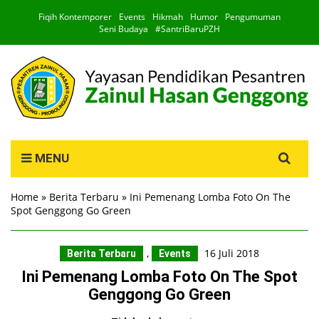
Fiqih Kontemporer
Events
Hikmah
Humor
Pengumuman
Seni Budaya
#SantriBaruPZH
Search
MENU
for:
Home
»
Berita Terbaru
»
Ini Pemenang Lomba Foto On The
Spot Genggong Go Green
,
16 Juli 2018
Berita Terbaru
Events
Ini Pemenang Lomba Foto On The Spot
Genggong Go Green