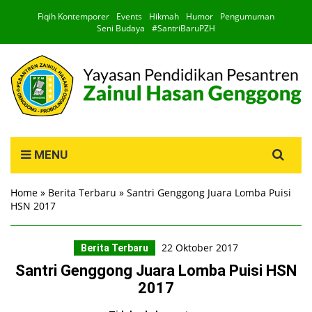
Fiqih Kontemporer
Events
Hikmah
Humor
Pengumuman
Seni Budaya
#SantriBaruPZH
Search
MENU
for:
Home
»
Berita Terbaru
»
Santri Genggong Juara Lomba Puisi
HSN 2017
22 Oktober 2017
Berita Terbaru
Santri Genggong Juara Lomba Puisi HSN
2017