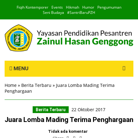
Fiqih Kontemporer
Events
Hikmah
Humor
Pengumuman
Seni Budaya
#SantriBaruPZH
Search
MENU
for:
Home
»
Berita Terbaru
»
Juara Lomba Mading Terima
Penghargaan
22 Oktober 2017
Berita Terbaru
Juara Lomba Mading Terima Penghargaan
Tidak ada komentar