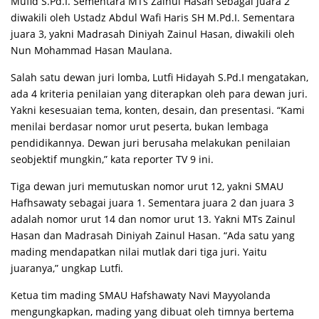
Mufid S.Pd.I. Sementara MTs Zainul Hasan sebagai juara 2
diwakili oleh Ustadz Abdul Wafi Haris SH M.Pd.I. Sementara
juara 3, yakni Madrasah Diniyah Zainul Hasan, diwakili oleh
Nun Mohammad Hasan Maulana.
Salah satu dewan juri lomba, Lutfi Hidayah S.Pd.I mengatakan,
ada 4 kriteria penilaian yang diterapkan oleh para dewan juri.
Yakni kesesuaian tema, konten, desain, dan presentasi. “Kami
menilai berdasar nomor urut peserta, bukan lembaga
pendidikannya. Dewan juri berusaha melakukan penilaian
seobjektif mungkin,” kata reporter TV 9 ini.
Tiga dewan juri memutuskan nomor urut 12, yakni SMAU
Hafhsawaty sebagai juara 1. Sementara juara 2 dan juara 3
adalah nomor urut 14 dan nomor urut 13. Yakni MTs Zainul
Hasan dan Madrasah Diniyah Zainul Hasan. “Ada satu yang
mading mendapatkan nilai mutlak dari tiga juri. Yaitu
juaranya,” ungkap Lutfi.
Ketua tim mading SMAU Hafshawaty Navi Mayyolanda
mengungkapkan, mading yang dibuat oleh timnya bertema