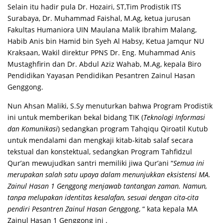
Selain itu hadir pula Dr. Hozairi, ST,Tim Prodistik ITS
Surabaya, Dr. Muhammad Faishal, M.Ag, ketua jurusan
Fakultas Humaniora UIN Maulana Malik Ibrahim Malang,
Habib Anis bin Hamid bin Syeh Al Habsy, Ketua Jamqur NU
Kraksaan, Wakil direktur PPNS Dr. Eng. Muhammad Anis
Mustaghfirin dan Dr. Abdul Aziz Wahab, M.Ag, kepala Biro
Pendidikan Yayasan Pendidikan Pesantren Zainul Hasan
Genggong.
Nun Ahsan Maliki, S.Sy menuturkan bahwa Program Prodistik
ini untuk memberikan bekal bidang TIK (
Teknologi Informasi
dan Komunikasi
) sedangkan program Tahqiqu Qiroatil Kutub
untuk mendalami dan mengkaji kitab-kitab salaf secara
tekstual dan konstektual, sedangkan Program Tahfidzul
Qur’an mewujudkan santri memiliki jiwa Qur’ani “
Semua ini
merupakan salah satu upaya dalam menunjukkan eksistensi MA.
Zainul Hasan 1 Genggong menjawab tantangan zaman. Namun,
tanpa melupakan identitas kesalafan, sesuai dengan cita-cita
pendiri Pesantren Zainul Hasan Genggong
, “ kata kepala MA
Zainul Hasan 1 Genggong ini .