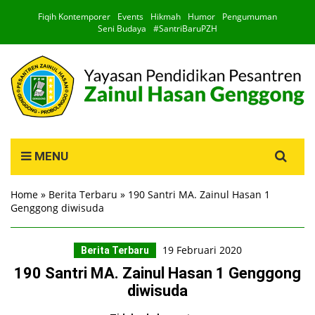
Fiqih Kontemporer
Events
Hikmah
Humor
Pengumuman
Seni Budaya
#SantriBaruPZH
Search
MENU
for:
Home
»
Berita Terbaru
»
190 Santri MA. Zainul Hasan 1
Genggong diwisuda
19 Februari 2020
Berita Terbaru
190 Santri MA. Zainul Hasan 1 Genggong
diwisuda