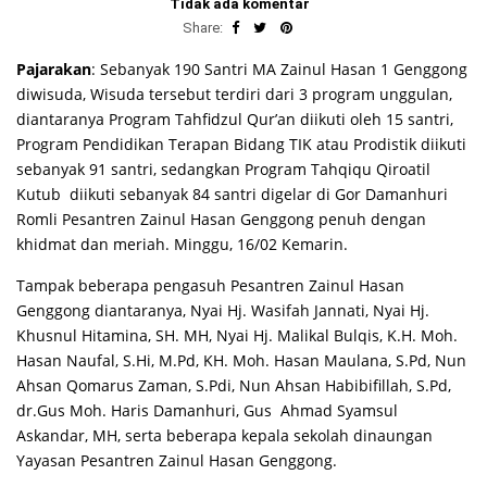
Tidak ada komentar
Share:
Pajarakan
: Sebanyak 190 Santri MA Zainul Hasan 1 Genggong
diwisuda, Wisuda tersebut terdiri dari 3 program unggulan,
diantaranya Program Tahfidzul Qur’an diikuti oleh 15 santri,
Program Pendidikan Terapan Bidang TIK atau Prodistik diikuti
sebanyak 91 santri, sedangkan Program Tahqiqu Qiroatil
Kutub diikuti sebanyak 84 santri digelar di Gor Damanhuri
Romli Pesantren Zainul Hasan Genggong penuh dengan
khidmat dan meriah. Minggu, 16/02 Kemarin.
Tampak beberapa pengasuh Pesantren Zainul Hasan
Genggong diantaranya, Nyai Hj. Wasifah Jannati, Nyai Hj.
Khusnul Hitamina, SH. MH, Nyai Hj. Malikal Bulqis, K.H. Moh.
Hasan Naufal, S.Hi, M.Pd, KH. Moh. Hasan Maulana, S.Pd, Nun
Ahsan Qomarus Zaman, S.Pdi, Nun Ahsan Habibifillah, S.Pd,
dr.Gus Moh. Haris Damanhuri, Gus Ahmad Syamsul
Askandar, MH, serta beberapa kepala sekolah dinaungan
Yayasan Pesantren Zainul Hasan Genggong.