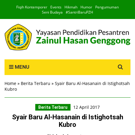
Fiqih Kontemporer
Events
Hikmah
Humor
Pengumuman
Seni Budaya
#SantriBaruPZH
Search
MENU
for:
Home
»
Berita Terbaru
»
Syair Baru Al-Hasanain di Istighotsah
Kubro
12 April 2017
Berita Terbaru
Syair Baru Al-Hasanain di Istighotsah
Kubro