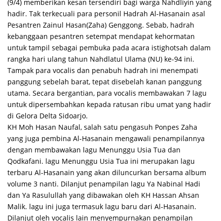
(9/4) memberikan kesan tersendiri bagi warga Nahdliyin yang
hadir. Tak terkecuali para personil Hadrah Al-Hasanain asal
Pesantren Zainul Hasan(Zaha) Genggong. Sebab, hadrah
kebanggaan pesantren setempat mendapat kehormatan
untuk tampil sebagai pembuka pada acara istighotsah dalam
rangka hari ulang tahun Nahdlatul Ulama (NU) ke-94 ini.
Tampak para vocalis dan penabuh hadrah ini menempati
panggung sebelah barat, tepat disebelah kanan panggung
utama. Secara bergantian, para vocalis membawakan 7 lagu
untuk dipersembahkan kepada ratusan ribu umat yang hadir
di Gelora Delta Sidoarjo.
KH Moh Hasan Naufal, salah satu pengasuh Ponpes Zaha
yang juga pembina Al-Hasanain mengawali penampilannya
dengan membawakan lagu Menunggu Usia Tua dan
Qodkafani. lagu Menunggu Usia Tua ini merupakan lagu
terbaru Al-Hasanain yang akan diluncurkan bersama album
volume 3 nanti. Dilanjut penampilan lagu Ya Nabinal Hadi
dan Ya Rasulullah yang dibawakan oleh KH Hassan Ahsan
Malik. lagu ini juga termasuk lagu baru dari Al-Hasanain.
Dilanjut oleh vocalis lain menyempurnakan penampilan