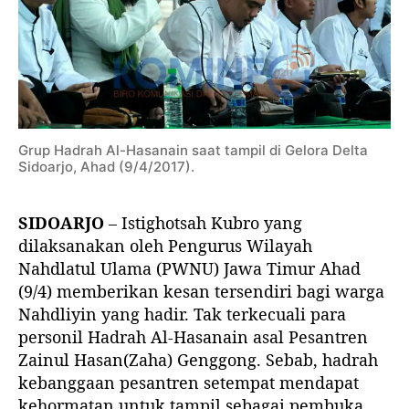
s
t
i
g
h
o
t
Grup Hadrah Al-Hasanain saat tampil di Gelora Delta
s
Sidoarjo, Ahad (9/4/2017).
a
h
K
SIDOARJO
– Istighotsah Kubro yang
u
dilaksanakan oleh Pengurus Wilayah
b
Nahdlatul Ulama (PWNU) Jawa Timur Ahad
r
(9/4) memberikan kesan tersendiri bagi warga
o
Nahdliyin yang hadir. Tak terkecuali para
personil Hadrah Al-Hasanain asal Pesantren
Zainul Hasan(Zaha) Genggong. Sebab, hadrah
kebanggaan pesantren setempat mendapat
kehormatan untuk tampil sebagai pembuka