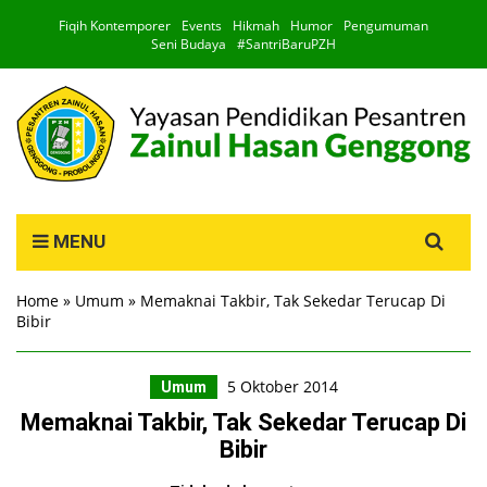
Fiqih Kontemporer
Events
Hikmah
Humor
Pengumuman
Seni Budaya
#SantriBaruPZH
Search
MENU
for:
Home
»
Umum
»
Memaknai Takbir, Tak Sekedar Terucap Di
Bibir
5 Oktober 2014
Umum
Memaknai Takbir, Tak Sekedar Terucap Di
Bibir