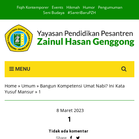
Fiqih Kontemporer
Events
Hikmah
Humor
Pengumuman
Seni Budaya
#SantriBaruPZH
Search
MENU
for:
Home
»
Umum
»
Bangun Kompetensi Umat Nabi? Ini Kata
Yusuf Mansur
»
1
8 Maret 2023
1
Tidak ada komentar
Share: