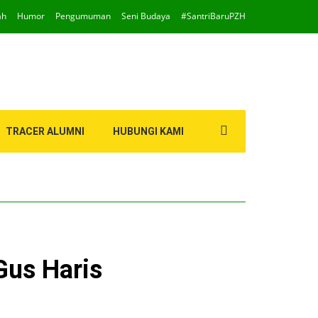
ah
Humor
Pengumuman
Seni Budaya
#SantriBaruPZH
Search
TRACER ALUMNI
HUBUNGI KAMI
for:
Gus Haris