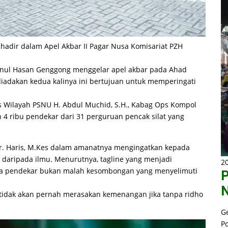
hadir dalam Apel Akbar II Pagar Nusa Komisariat PZH
inul Hasan Genggong menggelar apel akbar pada Ahad
diadakan kedua kalinya ini bertujuan untuk memperingati
s Wilayah PSNU H. Abdul Muchid, S.H., Kabag Ops Kompol
 4 ribu pendekar dari 31 perguruan pencak silat yang
r. Haris, M.Kes dalam amanatnya mengingatkan kepada
daripada ilmu. Menurutnya, tagline yang menjadi
20
para pendekar bukan malah kesombongan yang menyelimuti
P
N
 tidak akan pernah merasakan kemenangan jika tanpa ridho
G
P