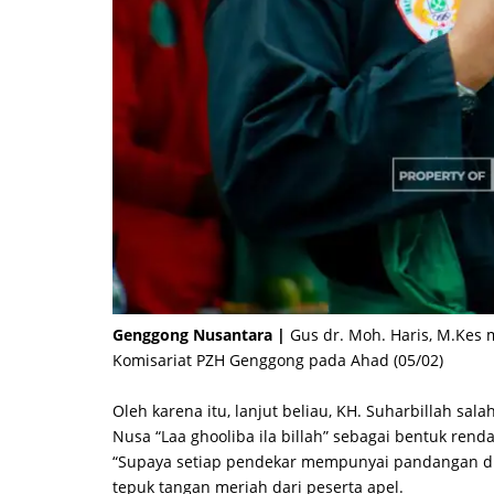
Genggong Nusantara |
Gus dr. Moh. Haris, M.Kes
Komisariat PZH Genggong pada Ahad (05/02)
Oleh karena itu, lanjut beliau, KH. Suharbillah sa
Nusa “Laa ghooliba ila billah” sebagai bentuk rendah
“Supaya setiap pendekar mempunyai pandangan diat
tepuk tangan meriah dari peserta apel.