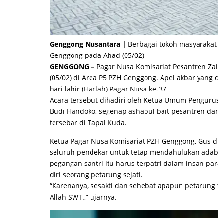
Genggong Nusantara |
Berbagai tokoh masyarakat 
Genggong pada Ahad (05/02)
GENGGONG –
Pagar Nusa Komisariat Pesantren Za
(05/02) di Area P5 PZH Genggong. Apel akbar yang 
hari lahir (Harlah) Pagar Nusa ke-37.
Acara tersebut dihadiri oleh Ketua Umum Penguru
Budi Handoko, segenap ashabul bait pesantren dan
tersebar di Tapal Kuda.
Ketua Pagar Nusa Komisariat PZH Genggong, Gus d
seluruh pendekar untuk tetap mendahulukan adab 
pegangan santri itu harus terpatri dalam insan 
diri seorang petarung sejati.
“Karenanya, sesakti dan sehebat apapun petarung
Allah SWT.,” ujarnya.