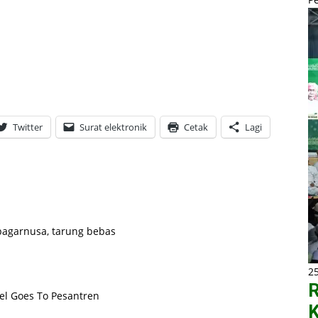
Twitter
Surat elektronik
Cetak
Lagi
pagarnusa
,
tarung bebas
2
R
el Goes To Pesantren
K