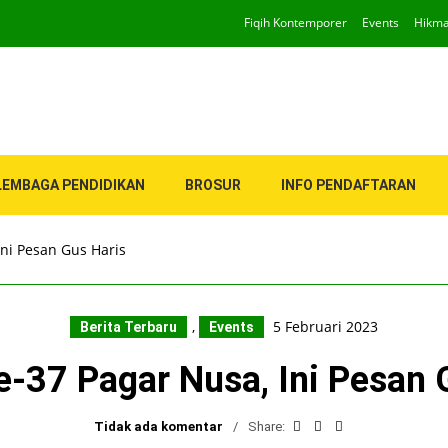
Fiqih Kontemporer
Events
Hikm
LEMBAGA PENDIDIKAN
BROSUR
INFO PENDAFTARAN
Ini Pesan Gus Haris
,
5 Februari 2023
Berita Terbaru
Events
e-37 Pagar Nusa, Ini Pesan 
Tidak ada komentar
Share: