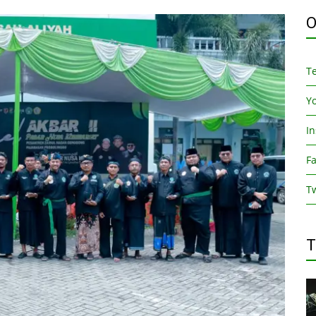
O
T
Y
I
F
Tw
T