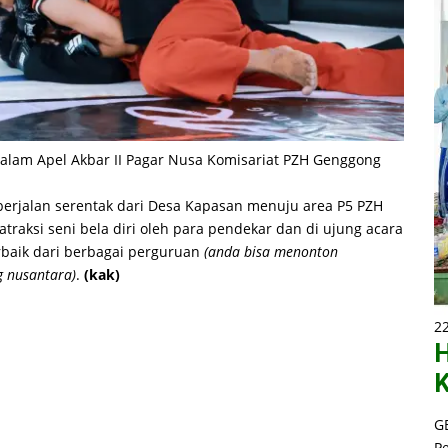
dalam Apel Akbar II Pagar Nusa Komisariat PZH Genggong
berjalan serentak dari Desa Kapasan menuju area P5 PZH
raksi seni bela diri oleh para pendekar dan di ujung acara
rbaik dari berbagai perguruan
(anda bisa menonton
g nusantara)
.
(kak)
2
H
K
G
P