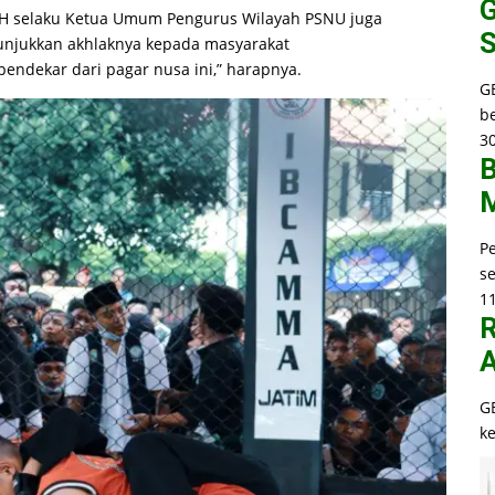
G
.H selaku Ketua Umum Pengurus Wilayah PSNU juga
S
njukkan akhlaknya kepada masyarakat
ndekar dari pagar nusa ini,” harapnya.
G
b
30
B
M
P
s
1
R
A
G
k