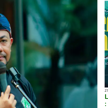
2
L
: