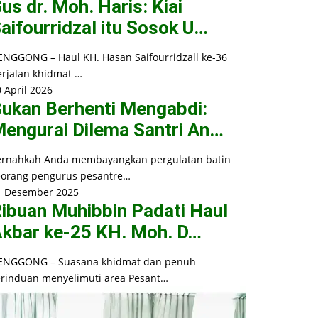
us dr. Moh. Haris: Kiai
aifourridzal itu Sosok U…
ENGGONG – Haul KH. Hasan Saifourridzall ke-36
erjalan khidmat …
 April 2026
ukan Berhenti Mengabdi:
engurai Dilema Santri An…
ernahkah Anda membayangkan pergulatan batin
eorang pengurus pesantre…
1 Desember 2025
ibuan Muhibbin Padati Haul
kbar ke-25 KH. Moh. D…
ENGGONG – Suasana khidmat dan penuh
erinduan menyelimuti area Pesant…