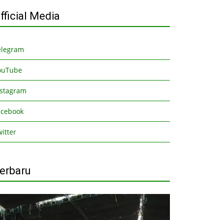
fficial Media
elegram
ouTube
nstagram
acebook
itter
erbaru