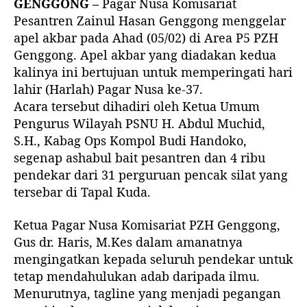
GENGGONG –
Pagar Nusa Komisariat
r
Pesantren Zainul Hasan Genggong menggelar
i
apel akbar pada Ahad (05/02) di Area P5 PZH
s
Genggong. Apel akbar yang diadakan kedua
kalinya ini bertujuan untuk memperingati hari
lahir (Harlah) Pagar Nusa ke-37.
Acara tersebut dihadiri oleh Ketua Umum
Pengurus Wilayah PSNU H. Abdul Muchid,
S.H., Kabag Ops Kompol Budi Handoko,
segenap ashabul bait pesantren dan 4 ribu
pendekar dari 31 perguruan pencak silat yang
tersebar di Tapal Kuda.
Ketua Pagar Nusa Komisariat PZH Genggong,
Gus dr. Haris, M.Kes dalam amanatnya
mengingatkan kepada seluruh pendekar untuk
tetap mendahulukan adab daripada ilmu.
Menurutnya, tagline yang menjadi pegangan