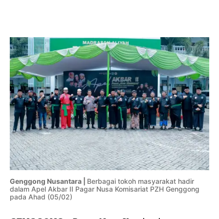
g
a
r
N
u
s
a
,
I
n
i
P
e
s
a
n
G
Genggong Nusantara |
Berbagai tokoh masyarakat hadir
u
dalam Apel Akbar II Pagar Nusa Komisariat PZH Genggong
s
pada Ahad (05/02)
H
a