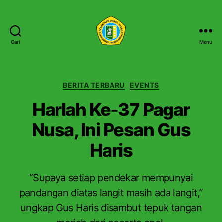
Cari
Menu
P
e
s
a
K
BERITA TERBARU
EVENTS
n
a
Harlah Ke-37 Pagar
t
t
r
e
Nusa, Ini Pesan Gus
e
g
n
o
Haris
Z
r
a
i
i
“Supaya setiap pendekar mempunyai
n
u
pandangan diatas langit masih ada langit,”
l
ungkap Gus Haris disambut tepuk tangan
H