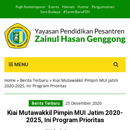
Fiqih Kontemporer
Events
Hikmah
Humor
Pengumuman
Seni Budaya
#SantriBaruPZH
Search
MENU
for:
Home
»
Berita Terbaru
»
Kiai Mutawakkil Pimpin MUI Jatim
2020-2025, Ini Program Prioritas
25 Desember 2020
Berita Terbaru
Kiai Mutawakkil Pimpin MUI Jatim 2020-
2025, Ini Program Prioritas