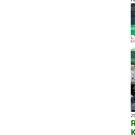
2
R
K