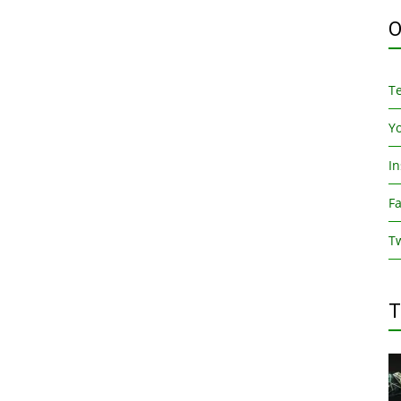
O
T
Y
I
F
Tw
T