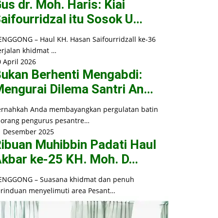
us dr. Moh. Haris: Kiai
aifourridzal itu Sosok U…
ENGGONG – Haul KH. Hasan Saifourridzall ke-36
erjalan khidmat …
 April 2026
ukan Berhenti Mengabdi:
engurai Dilema Santri An…
ernahkah Anda membayangkan pergulatan batin
eorang pengurus pesantre…
1 Desember 2025
ibuan Muhibbin Padati Haul
kbar ke-25 KH. Moh. D…
ENGGONG – Suasana khidmat dan penuh
erinduan menyelimuti area Pesant…