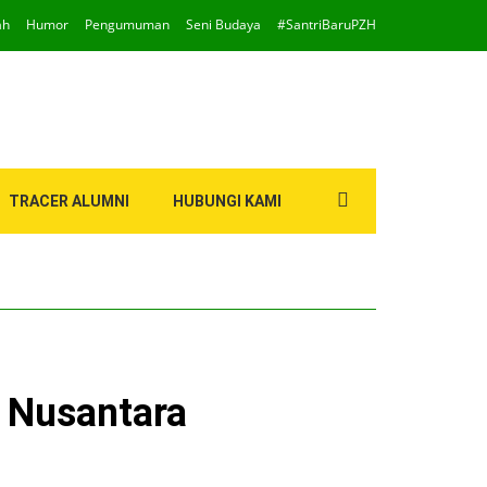
ah
Humor
Pengumuman
Seni Budaya
#SantriBaruPZH
Search
TRACER ALUMNI
HUBUNGI KAMI
for:
i Nusantara