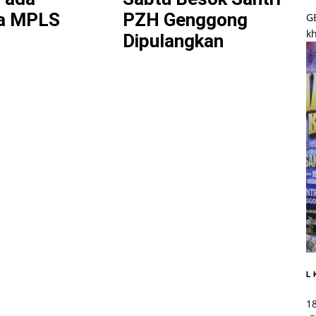
a MPLS
PZH Genggong
G
kh
Dipulangkan
1