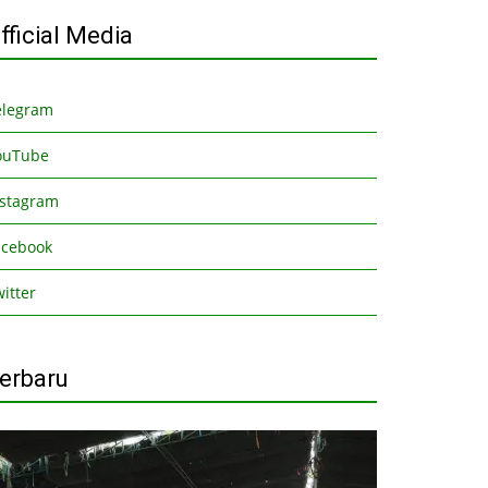
fficial Media
elegram
ouTube
nstagram
acebook
itter
erbaru