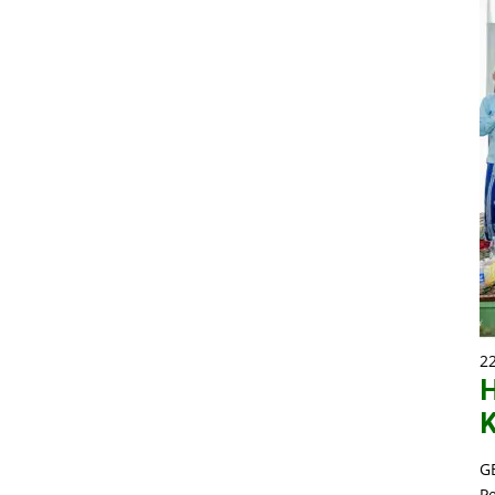
2
H
K
G
P