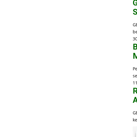
G
S
G
b
30
B
M
P
s
1
R
A
G
k