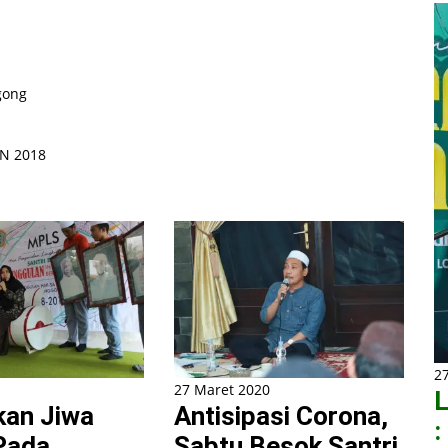
gong
SN 2018
2
27 Maret 2020
L
an Jiwa
Antisipasi Corona,
:
 Pada
Sabtu Besok Santri