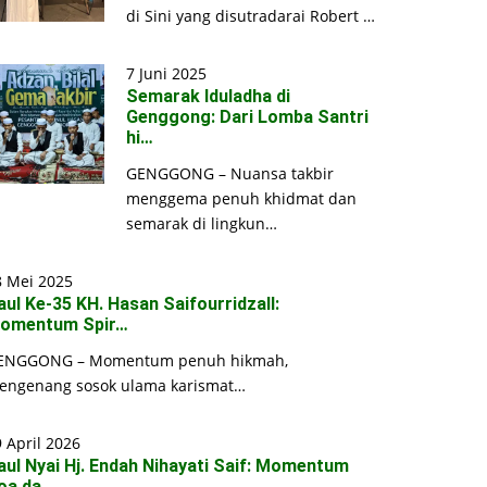
di Sini yang disutradarai Robert …
7 Juni 2025
Semarak Iduladha di
Genggong: Dari Lomba Santri
hi…
GENGGONG – Nuansa takbir
menggema penuh khidmat dan
semarak di lingkun…
8 Mei 2025
aul Ke-35 KH. Hasan Saifourridzall:
omentum Spir…
ENGGONG – Momentum penuh hikmah,
engenang sosok ulama karismat…
 April 2026
aul Nyai Hj. Endah Nihayati Saif: Momentum
oa da…