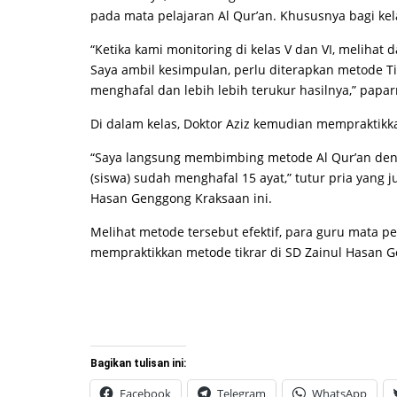
pada mata pelajaran Al Qur’an. Khususnya bagi kela
“Ketika kami monitoring di kelas V dan VI, melih
Saya ambil kesimpulan, perlu diterapkan metode T
menghafal dan lebih lebih terukur hasilnya,” papar
Di dalam kelas, Doktor Aziz kemudian mempraktikk
“Saya langsung membimbing metode Al Qur’an deng
(siswa) sudah menghafal 15 ayat,” tutur pria yang 
Hasan Genggong Kraksaan ini.
Melihat metode tersebut efektif, para guru mata p
mempraktikkan metode tikrar di SD Zainul Hasan 
Bagikan tulisan ini:
Facebook
Telegram
WhatsApp