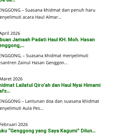
ENGGONG – Suasana khidmat dan penuh haru
enyelimuti acara Haul Almar…
April 2026
ibuan Jamaah Padati Haul KH. Moh. Hasan
enggong,…
ENGGONG, – Suasana khidmat menyelimuti
esantren Zainul Hasan Genggon…
 Maret 2026
hidmat Lailatul Qiro’ah dan Haul Nyai Himami
afs…
ENGGONG – Lantunan doa dan suasana khidmat
enyelimuti Aula Pes…
Februari 2026
uku “Genggong yang Saya Kagumi” Dilun…