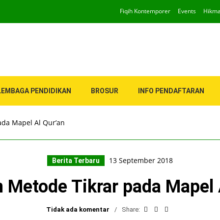
Fiqih Kontemporer
Events
Hikm
LEMBAGA PENDIDIKAN
BROSUR
INFO PENDAFTARAN
ada Mapel Al Qur’an
13 September 2018
Berita Terbaru
 Metode Tikrar pada Mapel 
Tidak ada komentar
Share: