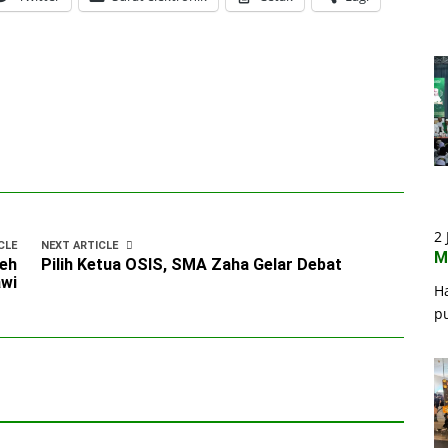
2 
CLE
NEXT ARTICLE
M
leh
Pilih Ketua OSIS, SMA Zaha Gelar Debat
wi
H
p