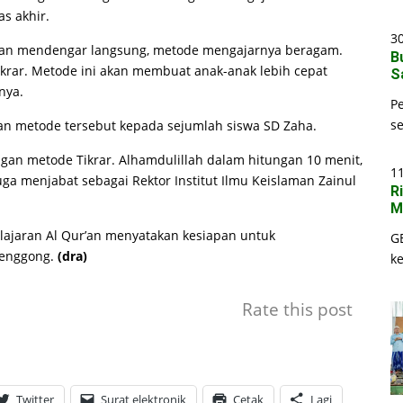
s akhir.
30
at dan mendengar langsung, metode mengajarnya beragam.
B
ikrar. Metode ini akan membuat anak-anak lebih cepat
S
nya.
P
s
an metode tersebut kepada sejumlah siswa SD Zaha.
an metode Tikrar. Alhamdulillah dalam hitungan 10 menit,
1
juga menjabat sebagai Rektor Institut Ilmu Keislaman Zainul
R
M
elajaran Al Qur’an menyatakan kesiapan untuk
G
Genggong.
(dra)
k
Rate this post
Twitter
Surat elektronik
Cetak
Lagi