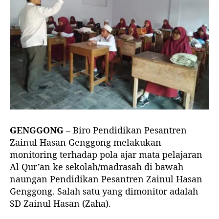
d
a
M
a
p
e
l
A
l
Q
u
r
GENGGONG
– Biro Pendidikan Pesantren
’
Zainul Hasan Genggong melakukan
a
monitoring terhadap pola ajar mata pelajaran
n
Al Qur’an ke sekolah/madrasah di bawah
naungan Pendidikan Pesantren Zainul Hasan
Genggong. Salah satu yang dimonitor adalah
SD Zainul Hasan (Zaha).