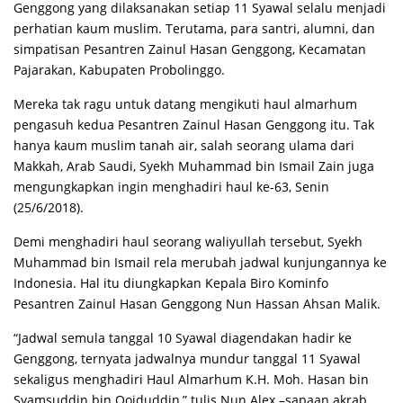
Genggong yang dilaksanakan setiap 11 Syawal selalu menjadi
perhatian kaum muslim. Terutama, para santri, alumni, dan
simpatisan Pesantren Zainul Hasan Genggong, Kecamatan
Pajarakan, Kabupaten Probolinggo.
Mereka tak ragu untuk datang mengikuti haul almarhum
pengasuh kedua Pesantren Zainul Hasan Genggong itu. Tak
hanya kaum muslim tanah air, salah seorang ulama dari
Makkah, Arab Saudi, Syekh Muhammad bin Ismail Zain juga
mengungkapkan ingin menghadiri haul ke-63, Senin
(25/6/2018).
Demi menghadiri haul seorang waliyullah tersebut, Syekh
Muhammad bin Ismail rela merubah jadwal kunjungannya ke
Indonesia. Hal itu diungkapkan Kepala Biro Kominfo
Pesantren Zainul Hasan Genggong Nun Hassan Ahsan Malik.
“Jadwal semula tanggal 10 Syawal diagendakan hadir ke
Genggong, ternyata jadwalnya mundur tanggal 11 Syawal
sekaligus menghadiri Haul Almarhum K.H. Moh. Hasan bin
Syamsuddin bin Qoiduddin,” tulis Nun Alex –sapaan akrab