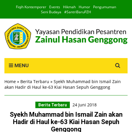
Fiqih Kontemporer
Events
Hikmah
Humor
Pengumuman
Seni Budaya
#SantriBaruPZH
Search
MENU
for:
Home
»
Berita Terbaru
»
Syekh Muhammad bin Ismail Zain
akan Hadir di Haul ke-63 Kiai Hasan Sepuh Genggong
24 Juni 2018
Berita Terbaru
Syekh Muhammad bin Ismail Zain akan
Hadir di Haul ke-63 Kiai Hasan Sepuh
Genggong