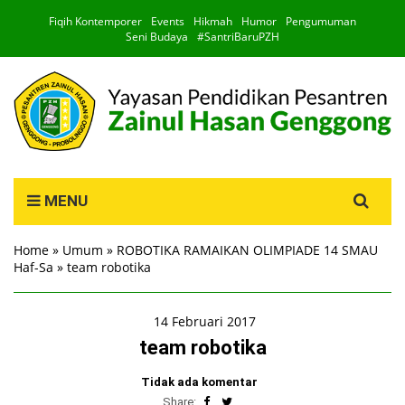
Fiqih Kontemporer
Events
Hikmah
Humor
Pengumuman
Seni Budaya
#SantriBaruPZH
Search
MENU
for:
Home
»
Umum
»
ROBOTIKA RAMAIKAN OLIMPIADE 14 SMAU
Haf-Sa
»
team robotika
14 Februari 2017
team robotika
Tidak ada komentar
Share: