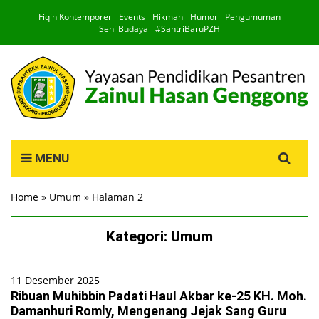
Fiqih Kontemporer
Events
Hikmah
Humor
Pengumuman
Seni Budaya
#SantriBaruPZH
Search
MENU
for:
Home
»
Umum
»
Halaman 2
Kategori:
Umum
11 Desember 2025
Ribuan Muhibbin Padati Haul Akbar ke-25 KH. Moh.
Damanhuri Romly, Mengenang Jejak Sang Guru