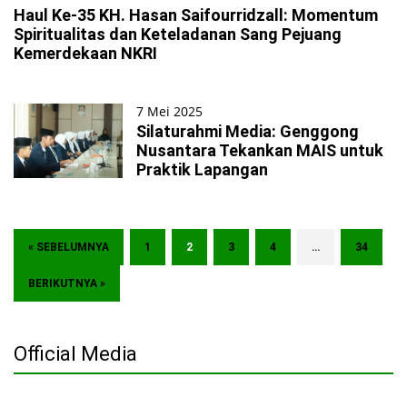
Haul Ke-35 KH. Hasan Saifourridzall: Momentum
Spiritualitas dan Keteladanan Sang Pejuang
Kemerdekaan NKRI
7 Mei 2025
Silaturahmi Media: Genggong
Nusantara Tekankan MAIS untuk
Praktik Lapangan
« SEBELUMNYA
1
2
3
4
…
34
BERIKUTNYA »
Official Media