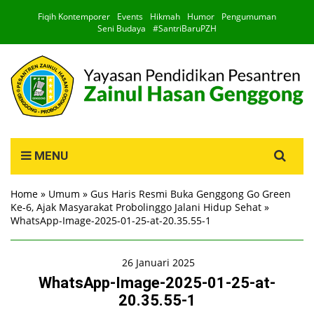
Fiqih Kontemporer
Events
Hikmah
Humor
Pengumuman
Seni Budaya
#SantriBaruPZH
Search
MENU
for:
Home
»
Umum
»
Gus Haris Resmi Buka Genggong Go Green
Ke-6, Ajak Masyarakat Probolinggo Jalani Hidup Sehat
»
WhatsApp-Image-2025-01-25-at-20.35.55-1
26 Januari 2025
WhatsApp-Image-2025-01-25-at-
20.35.55-1