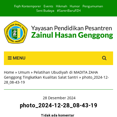
Fiqih Kontemporer
Events
Hikmah
Humor
Pengumuman
Seni Budaya
#SantriBaruPZH
Search
MENU
for:
Home
»
Umum
»
Pelatihan Ubudiyah di MADITA ZAHA
Genggong Tingkatkan Kualitas Salat Santri
»
photo_2024-12-
28_08-43-19
28 Desember 2024
photo_2024-12-28_08-43-19
Tidak ada komentar