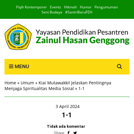
Fiqih Kontemporer
Events
Hikmah
Humor
Pengumuman
Seni Budaya
#SantriBaruPZH
Search
MENU
for:
Home
»
Umum
»
Kiai Mutawakkil Jelaskan Pentingnya
Menjaga Spiritualitas Media Sosial
»
1-1
3 April 2024
1-1
Tidak ada komentar
Share: