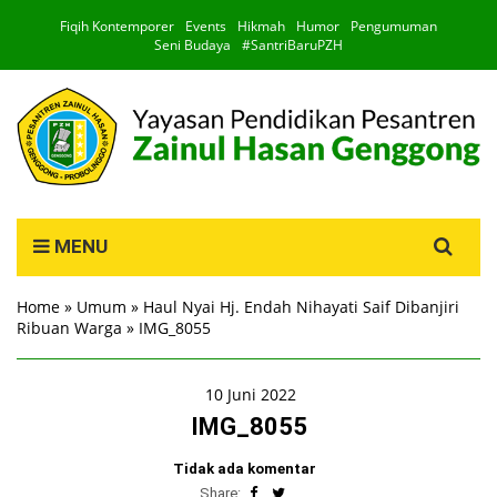
Fiqih Kontemporer
Events
Hikmah
Humor
Pengumuman
Seni Budaya
#SantriBaruPZH
Search
MENU
for:
Home
»
Umum
»
Haul Nyai Hj. Endah Nihayati Saif Dibanjiri
Ribuan Warga
»
IMG_8055
10 Juni 2022
IMG_8055
Tidak ada komentar
Share: