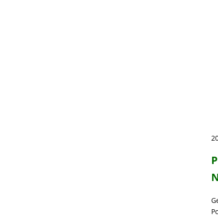
20
P
N
G
P