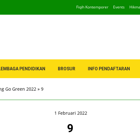
Fiqih Kontemporer
Events
Hikm
LEMBAGA PENDIDIKAN
BROSUR
INFO PENDAFTARAN
ng Go Green 2022
»
9
1 Februari 2022
9