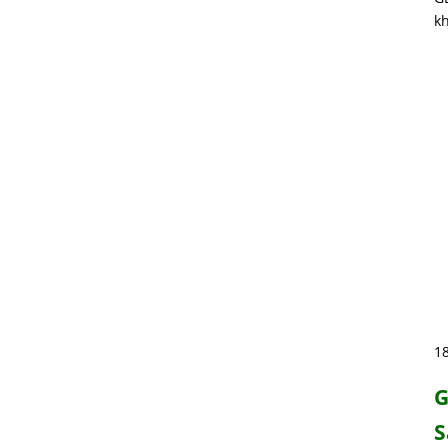
kh
1
G
S