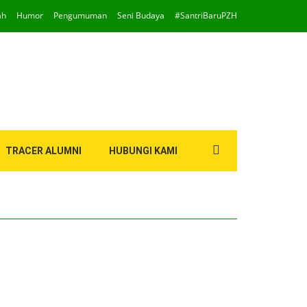
ah
Humor
Pengumuman
Seni Budaya
#SantriBaruPZH
Search
TRACER ALUMNI
HUBUNGI KAMI
for: