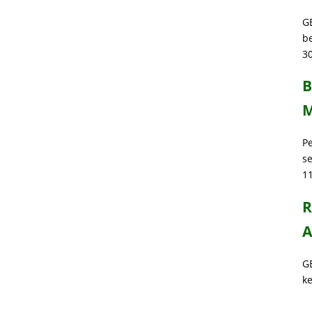
G
b
30
B
M
P
s
1
R
A
G
k