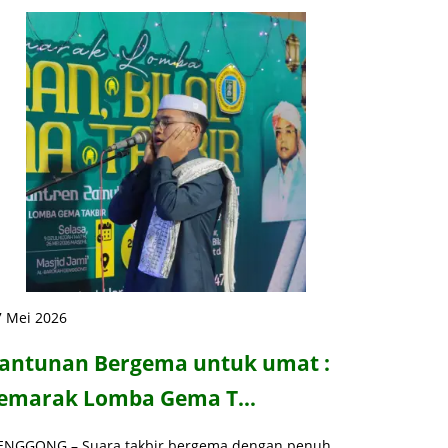
7 Mei 2026
antunan Bergema untuk umat :
emarak Lomba Gema T…
ENGGONG – Suara takbir bergema dengan penuh