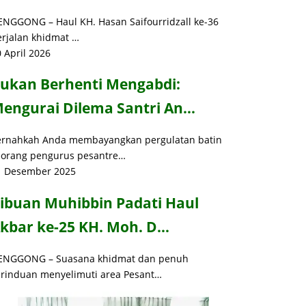
ENGGONG – Haul KH. Hasan Saifourridzall ke-36
erjalan khidmat …
 April 2026
ukan Berhenti Mengabdi:
engurai Dilema Santri An…
ernahkah Anda membayangkan pergulatan batin
eorang pengurus pesantre…
1 Desember 2025
ibuan Muhibbin Padati Haul
kbar ke-25 KH. Moh. D…
ENGGONG – Suasana khidmat dan penuh
erinduan menyelimuti area Pesant…