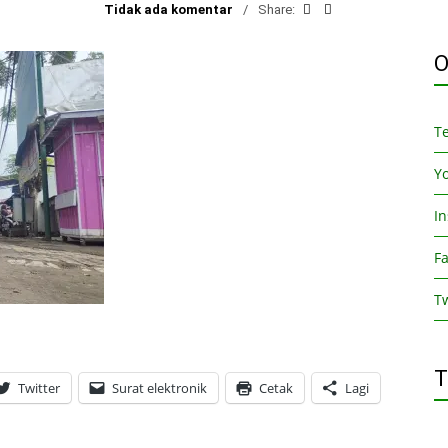
Tidak ada komentar
Share:
O
T
Y
I
F
Tw
T
Twitter
Surat elektronik
Cetak
Lagi