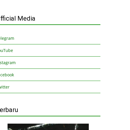
fficial Media
elegram
ouTube
nstagram
acebook
itter
erbaru