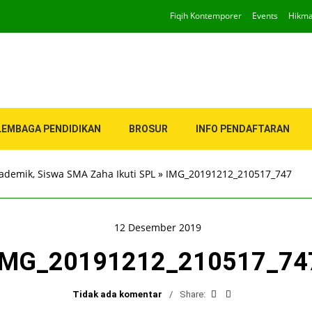
Fiqih Kontemporer
Events
Hikm
LEMBAGA PENDIDIKAN
BROSUR
INFO PENDAFTARAN
ademik, Siswa SMA Zaha Ikuti SPL
»
IMG_20191212_210517_747
12 Desember 2019
IMG_20191212_210517_74
Tidak ada komentar
Share: