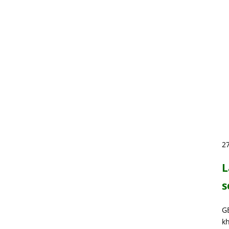
2
L
s
G
kh