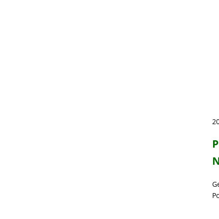
20
P
N
G
P