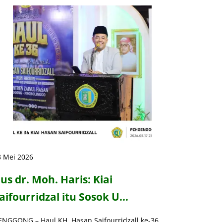
8 Mei 2026
us dr. Moh. Haris: Kiai
aifourridzal itu Sosok U…
ENGGONG – Haul KH. Hasan Saifourridzall ke-36