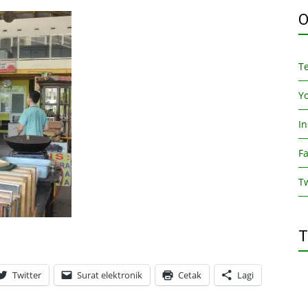
O
T
Y
I
F
Tw
T
Twitter
Surat elektronik
Cetak
Lagi