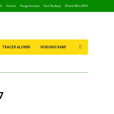
ah
Humor
Pengumuman
Seni Budaya
#SantriBaruPZH
Search
TRACER ALUMNI
HUBUNGI KAMI
for:
7