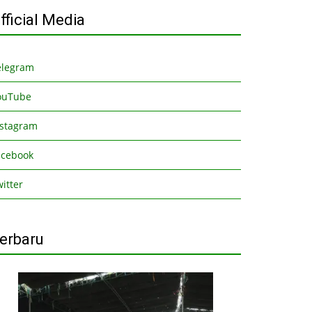
fficial Media
elegram
ouTube
nstagram
acebook
itter
erbaru