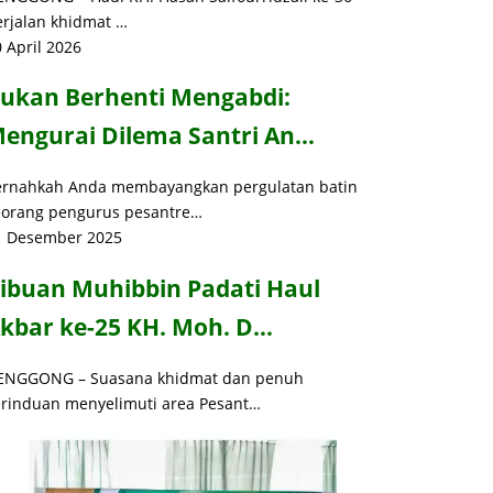
erjalan khidmat …
 April 2026
ukan Berhenti Mengabdi:
engurai Dilema Santri An…
ernahkah Anda membayangkan pergulatan batin
eorang pengurus pesantre…
1 Desember 2025
ibuan Muhibbin Padati Haul
kbar ke-25 KH. Moh. D…
ENGGONG – Suasana khidmat dan penuh
erinduan menyelimuti area Pesant…