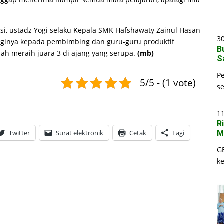
i, ustadz Yogi selaku Kepala SMK Hafshawaty Zainul Hasan
30
ngginya kepada pembimbing dan guru-guru produktif
B
ah meraih juara 3 di ajang yang serupa.
(mb)
S
P
5/5 - (1 vote)
s
1
R
M
Twitter
Surat elektronik
Cetak
Lagi
G
k