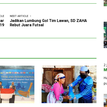
CLE
NEXT ARTICLE
jar
Jadikan Lumbung Gol Tim Lawan, SD ZAHA
019
Rebut Juara Futsal
2 
M
H
p