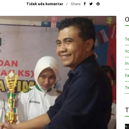
Tidak ada komentar
Share:
O
T
Y
I
F
Tw
T