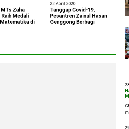
22 April 2020
i MTs Zaha
Tanggap Covid-19,
Raih Medali
Pesantren Zainul Hasan
 Matematika di
Genggong Berbagi
2
H
M
G
m
29