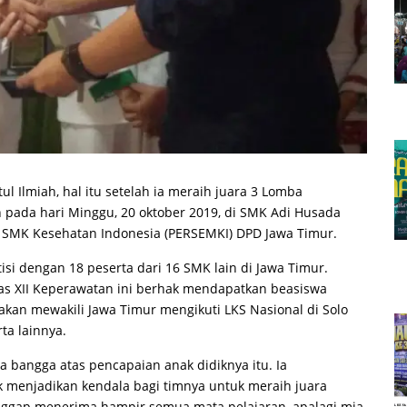
 Ilmiah, hal itu setelah ia meraih juara 3 Lomba
 pada hari Minggu, 20 oktober 2019, di SMK Adi Husada
n SMK Kesehatan Indonesia (PERSEMKI) DPD Jawa Timur.
isi dengan 18 peserta dari 16 SMK lain di Jawa Timur.
las XII Keperawatan ini berhak mendapatkan beasiswa
akan mewakili Jawa Timur mengikuti LKS Nasional di Solo
a lainnya.
 bangga atas pencapaian anak didiknya itu. Ia
k menjadikan kendala bagi timnya untuk meraih juara
nggap menerima hampir semua mata pelajaran, apalagi mia