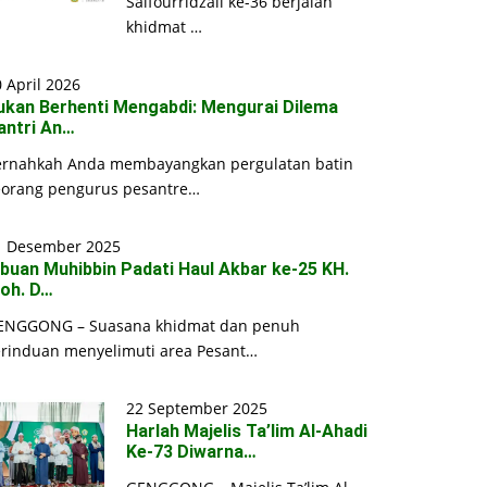
Saifourridzall ke-36 berjalan
khidmat …
 April 2026
ukan Berhenti Mengabdi: Mengurai Dilema
antri An…
ernahkah Anda membayangkan pergulatan batin
eorang pengurus pesantre…
1 Desember 2025
ibuan Muhibbin Padati Haul Akbar ke-25 KH.
oh. D…
ENGGONG – Suasana khidmat dan penuh
erinduan menyelimuti area Pesant…
22 September 2025
Harlah Majelis Ta’lim Al-Ahadi
Ke-73 Diwarna…