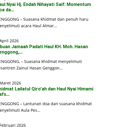
aul Nyai Hj. Endah Nihayati Saif: Momentum
oa da…
ENGGONG – Suasana khidmat dan penuh haru
enyelimuti acara Haul Almar…
April 2026
ibuan Jamaah Padati Haul KH. Moh. Hasan
enggong,…
ENGGONG, – Suasana khidmat menyelimuti
esantren Zainul Hasan Genggon…
 Maret 2026
hidmat Lailatul Qiro’ah dan Haul Nyai Himami
afs…
ENGGONG – Lantunan doa dan suasana khidmat
enyelimuti Aula Pes…
Februari 2026