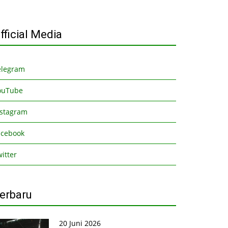
fficial Media
elegram
ouTube
nstagram
acebook
itter
erbaru
20 Juni 2026