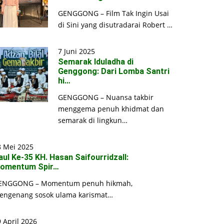
GENGGONG – Film Tak Ingin Usai
di Sini yang disutradarai Robert …
7 Juni 2025
Semarak Iduladha di
Genggong: Dari Lomba Santri
hi…
GENGGONG – Nuansa takbir
menggema penuh khidmat dan
semarak di lingkun…
8 Mei 2025
aul Ke-35 KH. Hasan Saifourridzall:
omentum Spir…
ENGGONG – Momentum penuh hikmah,
engenang sosok ulama karismat…
 April 2026