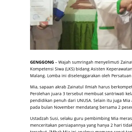
GENGGONG
– Wajah sumringah menyelimuti Zainatul
Kompetensi Siwa (LKS) bidang Asisten Keperawatan
Malang. Lomba ini diselenggarakan oleh Persatua
Mia, sapaan akrab Zainatul Ilmiah harus berkompet
Perolehan juara 3 tersebut membuat santriwati ke
pendidikan penuh dari UNUSA. Selain itu juga Mia 
pada bulan November mendatang bersama 2 pesert
Ustadzah Susi, selaku guru pembimbing Mia merasa
menceritakan persiapannya yang hanya 2 hari tida
tersebut. “Mbak Mia ini anaknya memang cepat ta