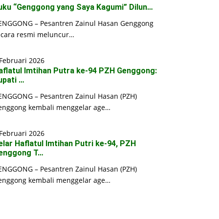
uku “Genggong yang Saya Kagumi” Dilun…
ENGGONG – Pesantren Zainul Hasan Genggong
ecara resmi meluncur…
Februari 2026
aflatul Imtihan Putra ke-94 PZH Genggong:
upati …
ENGGONG – Pesantren Zainul Hasan (PZH)
enggong kembali menggelar age…
Februari 2026
elar Haflatul Imtihan Putri ke-94, PZH
enggong T…
ENGGONG – Pesantren Zainul Hasan (PZH)
enggong kembali menggelar age…