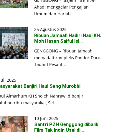
GENGGONG – Majelis Ta’lim Al-
Ahadi menggelar Pengajian
Umum dan Harlah…
25 Agustus 2025
Ribuan Jamaah Hadiri Haul KH.
Moh Hasan Saiful Isl…
GENGGONG – Ribuan jamaah
memadati kompleks Pondok Darut
Tauhid Pesantr…
Juli 2025
asyarakat Banjiri Haul Sang Murobbi
aul Almarhum KH Sholeh Nahrawi dibanjiri
uluhan ribu masyarakat, Sel…
10 Juni 2025
Santri PZH Genggong dibalik
Film Tak Ingin Usai di…