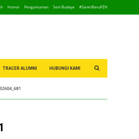
ah
Humor
Pengumuman
Seni Budaya
#SantriBaruPZH
Search
TRACER ALUMNI
HUBUNGI KAMI
for:
32604_681
1