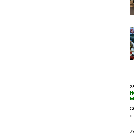
2
H
M
G
m
29