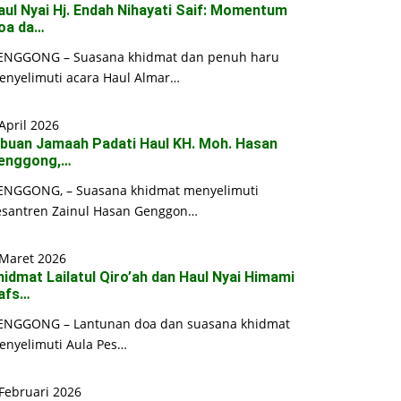
aul Nyai Hj. Endah Nihayati Saif: Momentum
oa da…
ENGGONG – Suasana khidmat dan penuh haru
enyelimuti acara Haul Almar…
April 2026
ibuan Jamaah Padati Haul KH. Moh. Hasan
enggong,…
ENGGONG, – Suasana khidmat menyelimuti
esantren Zainul Hasan Genggon…
 Maret 2026
hidmat Lailatul Qiro’ah dan Haul Nyai Himami
afs…
ENGGONG – Lantunan doa dan suasana khidmat
enyelimuti Aula Pes…
Februari 2026