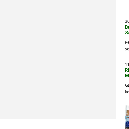
30
B
S
P
s
1
R
M
G
k