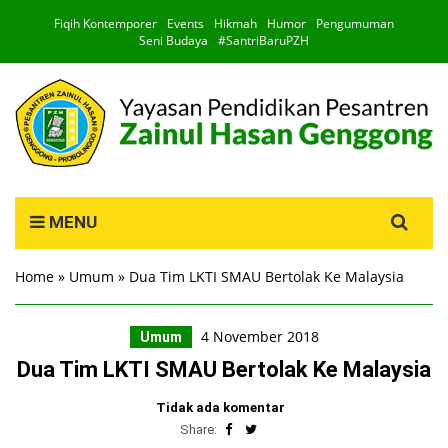
Fiqih Kontemporer
Events
Hikmah
Humor
Pengumuman
Seni Budaya
#SantriBaruPZH
Search
MENU
for:
Home
»
Umum
»
Dua Tim LKTI SMAU Bertolak Ke Malaysia
4 November 2018
Umum
Dua Tim LKTI SMAU Bertolak Ke Malaysia
Tidak ada komentar
Share: