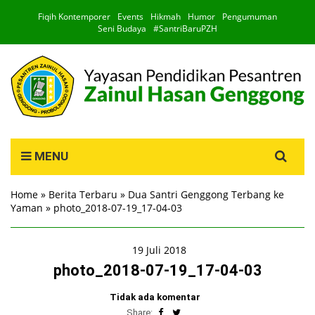
Fiqih Kontemporer
Events
Hikmah
Humor
Pengumuman
Seni Budaya
#SantriBaruPZH
Search
MENU
for:
Home
»
Berita Terbaru
»
Dua Santri Genggong Terbang ke
Yaman
»
photo_2018-07-19_17-04-03
19 Juli 2018
photo_2018-07-19_17-04-03
Tidak ada komentar
Share: