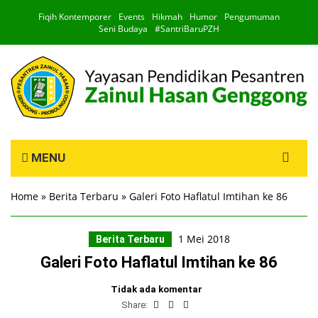
Fiqih Kontemporer
Events
Hikmah
Humor
Pengumuman
Seni Budaya
#SantriBaruPZH
Search
MENU
for:
Home
»
Berita Terbaru
»
Galeri Foto Haflatul Imtihan ke 86
1 Mei 2018
Berita Terbaru
Galeri Foto Haflatul Imtihan ke 86
Tidak ada komentar
Share: