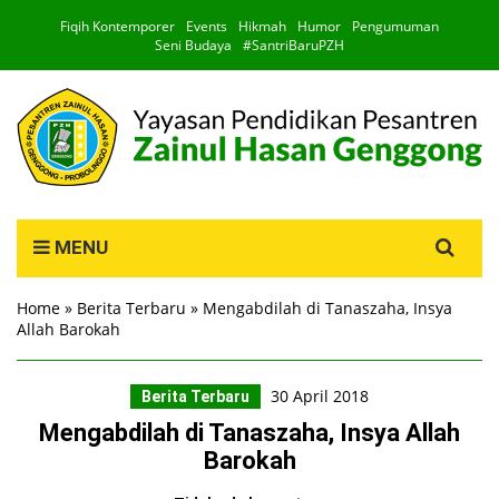
Fiqih Kontemporer
Events
Hikmah
Humor
Pengumuman
Seni Budaya
#SantriBaruPZH
Search
MENU
for:
Home
»
Berita Terbaru
»
Mengabdilah di Tanaszaha, Insya
Allah Barokah
30 April 2018
Berita Terbaru
Mengabdilah di Tanaszaha, Insya Allah
Barokah