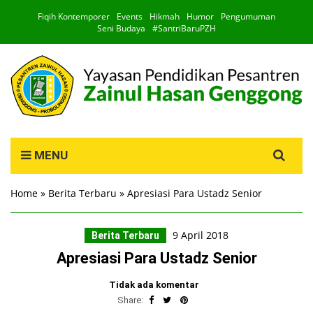
Fiqih Kontemporer
Events
Hikmah
Humor
Pengumuman
Seni Budaya
#SantriBaruPZH
Search
MENU
for:
Home
»
Berita Terbaru
»
Apresiasi Para Ustadz Senior
9 April 2018
Berita Terbaru
Apresiasi Para Ustadz Senior
Tidak ada komentar
Share: