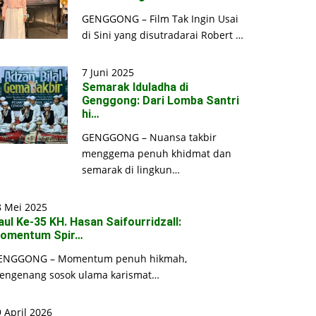
GENGGONG – Film Tak Ingin Usai
di Sini yang disutradarai Robert …
7 Juni 2025
Semarak Iduladha di
Genggong: Dari Lomba Santri
hi…
GENGGONG – Nuansa takbir
menggema penuh khidmat dan
semarak di lingkun…
8 Mei 2025
aul Ke-35 KH. Hasan Saifourridzall:
omentum Spir…
ENGGONG – Momentum penuh hikmah,
engenang sosok ulama karismat…
 April 2026