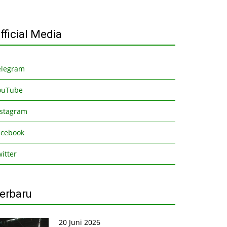
fficial Media
elegram
ouTube
nstagram
acebook
itter
erbaru
20 Juni 2026