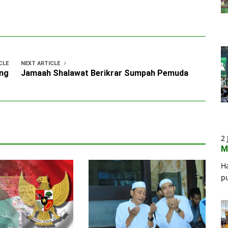
CLE
NEXT ARTICLE
ong
Jamaah Shalawat Berikrar Sumpah Pemuda
2 
M
H
p