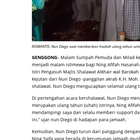
ROMANTIS: Nun Diego saat memberikan hadiah ulang tahun untuk 
GENGGONG
– Malam Sumpah Pemuda dan Milad ke 3
menjadi malam istimewa bagi Ning Afifah Hasanah
Istri Pengasuh Majlis Shalawat Alkhair wal Barok
kejutan dari Nun Diego -panggilan akrab K.H. Moh
shalawat, Nun Diego mengucapkan selamat ulang 
Di pertengahan acara bershalawat, Nun Diego me
merupakan ulang tahun (ultah) istrinya, Ning Afifa
mendampingi saya dan selalu memberi support dal
ini,” ujar nun Diego di hadapan para jamaah.
Kemudian, Nun Diego turun dari panggung deng
Ning Syifa yang berada di kerumunan jamaah musl