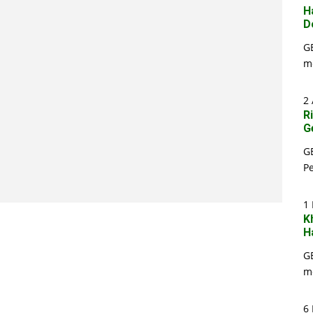
H
D
G
m
2 
R
G
G
P
1
K
H
G
m
6 