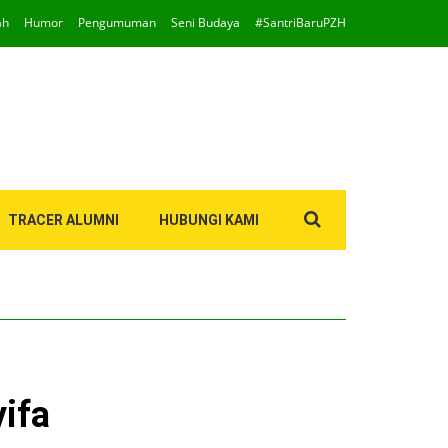
ah
Humor
Pengumuman
Seni Budaya
#SantriBaruPZH
Search
TRACER ALUMNI
HUBUNGI KAMI
for:
ifa