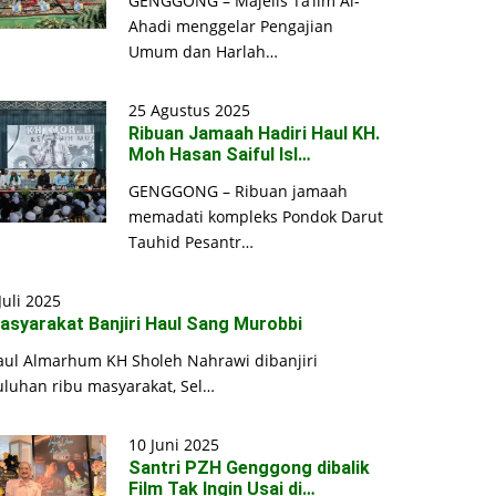
GENGGONG – Majelis Ta’lim Al-
Ahadi menggelar Pengajian
Umum dan Harlah…
25 Agustus 2025
Ribuan Jamaah Hadiri Haul KH.
Moh Hasan Saiful Isl…
GENGGONG – Ribuan jamaah
memadati kompleks Pondok Darut
Tauhid Pesantr…
Juli 2025
asyarakat Banjiri Haul Sang Murobbi
aul Almarhum KH Sholeh Nahrawi dibanjiri
uluhan ribu masyarakat, Sel…
10 Juni 2025
Santri PZH Genggong dibalik
Film Tak Ingin Usai di…