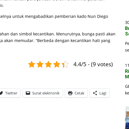
i.
selnya untuk mengabadikan pemberian kado Nun Diego
30
B
han dan simbol kecantikan. Menurutnya, bunga pasti akan
S
uga akan memudar. “Berbeda dengan kecantikan hati yang
P
s
4.4/5 - (9 votes)
1
R
M
G
k
Twitter
Surat elektronik
Cetak
Lagi