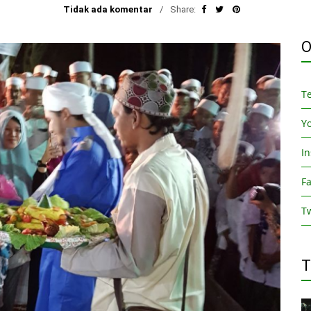
Tidak ada komentar
Share:
O
T
Y
I
F
Tw
T