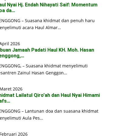
aul Nyai Hj. Endah Nihayati Saif: Momentum
oa da…
ENGGONG – Suasana khidmat dan penuh haru
enyelimuti acara Haul Almar…
April 2026
ibuan Jamaah Padati Haul KH. Moh. Hasan
enggong,…
ENGGONG, – Suasana khidmat menyelimuti
esantren Zainul Hasan Genggon…
 Maret 2026
hidmat Lailatul Qiro’ah dan Haul Nyai Himami
afs…
ENGGONG – Lantunan doa dan suasana khidmat
enyelimuti Aula Pes…
Februari 2026