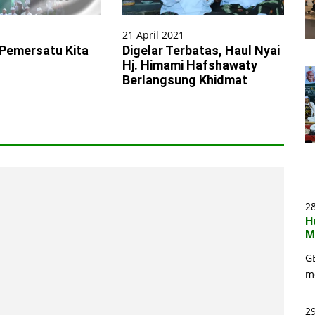
21 April 2021
 Pemersatu Kita
Digelar Terbatas, Haul Nyai
Hj. Himami Hafshawaty
Berlangsung Khidmat
2
H
M
G
m
29