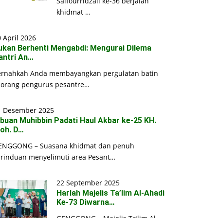
Saifourridzall ke-36 berjalan
khidmat …
 April 2026
ukan Berhenti Mengabdi: Mengurai Dilema
antri An…
ernahkah Anda membayangkan pergulatan batin
eorang pengurus pesantre…
1 Desember 2025
ibuan Muhibbin Padati Haul Akbar ke-25 KH.
oh. D…
ENGGONG – Suasana khidmat dan penuh
erinduan menyelimuti area Pesant…
22 September 2025
Harlah Majelis Ta’lim Al-Ahadi
Ke-73 Diwarna…