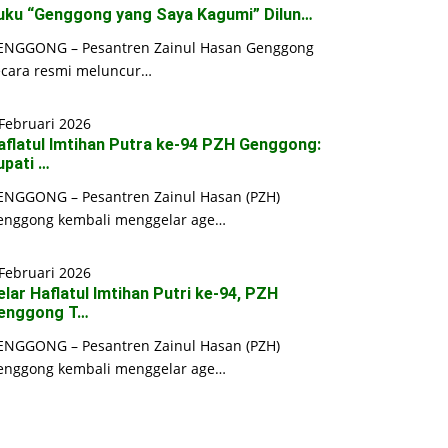
uku “Genggong yang Saya Kagumi” Dilun…
ENGGONG – Pesantren Zainul Hasan Genggong
ecara resmi meluncur…
Februari 2026
aflatul Imtihan Putra ke-94 PZH Genggong:
upati …
ENGGONG – Pesantren Zainul Hasan (PZH)
enggong kembali menggelar age…
Februari 2026
elar Haflatul Imtihan Putri ke-94, PZH
enggong T…
ENGGONG – Pesantren Zainul Hasan (PZH)
enggong kembali menggelar age…