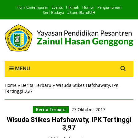
Fiqih Kontemporer
Events
Hikmah
Humor
Pengumuman
Seni Budaya
#SantriBaruPZH
Search
MENU
for:
Home
»
Berita Terbaru
»
Wisuda Stikes Hafshawaty, IPK
Tertinggi 3,97
27 Oktober 2017
Berita Terbaru
Wisuda Stikes Hafshawaty, IPK Tertinggi
3,97